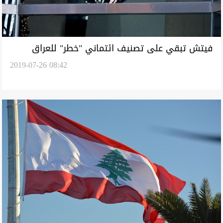
فيتش تبقي على تصنيف ائتماني "خطر" للعراق
2019-07-26 08:42
وتحذر من غلق هرمز عليه