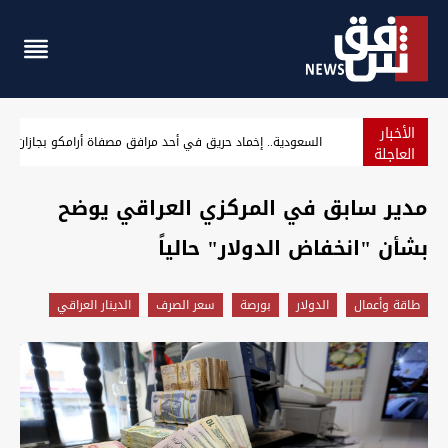
الأخبار
العراق يحافظ على ترتيبه ضمن الجوازات الأضعف عالمياً في آب 2026
العاجلة
مدير سابق في المركزي العراقي يوضح
بشأن "انخفاض الدولار" حالياً
طاقة وأعمال
الدولار
بورصة
سعر الصرف
الدينار العراقي