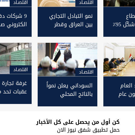
اقتصـاد
اقتصـاد
طاع
نمو التبادل التجاري
9 شركات دف
المصرفي شكّل 95٪
بين العراق وقطر
الكتروني ص
تداول في
بنسبة 18 بالمئة
عمولاتها لد
عراقية
مجلس الوزرا
العراقي
اقتصـاد
اقتصـاد
غرفة تجارة
العام
السوداني يعلن نمواً
عقبات تحد م
يكون عام
بالناتج المحلي
الانفتاح الا
اريع في
الاقتصادي غير
وتضعف التب
النفطي في العراق
التجاري مع ا
ليصل إلى 6%
كن أول من يحصل على كل الأخبار
حمل تطبيق شفق نيوز الان