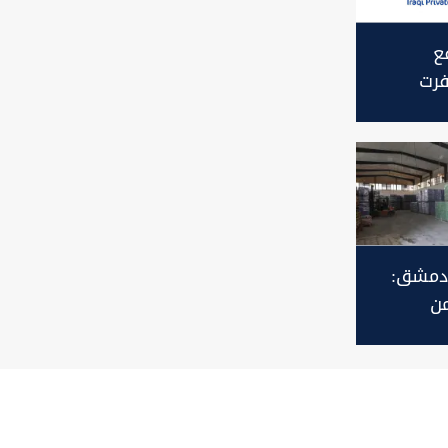
ع
فرت
عم قرار
ء
 دمشق:
ن
قتصادي
ادل
لعراق