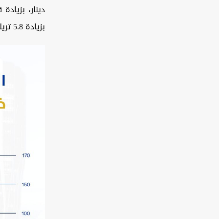
بزيادة 5.8 تريليونات دينار، وهو اعلى معدل نمو بالمؤشرات بلغ 21٪.