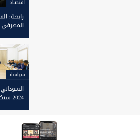
اقتصـاد
رابطة: الق
من حجم ال
البورصة ال
سیاسة
السوداني: 
2024 س
إنجاز المش
العراق