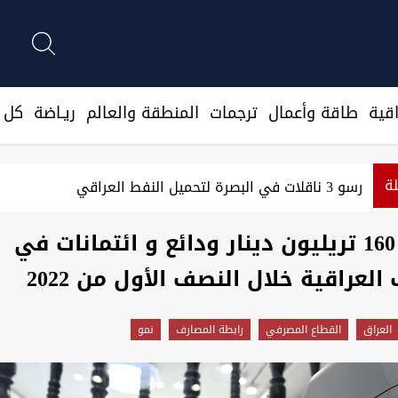
قية
طاقة وأعمال
ترجمات
المنطقة والعالم
ريـاضة
كل ا
لة
سؤول سعودي: نرصد استعدادات من جماعات عراقية لمهاجمتنا
أكثر من 160 تريليون دينار ودائع و ائتمانات في
لعراقية خلال النصف الأول من 2022
العراق
القطاع المصرفي
رابطة المصارف
نمو