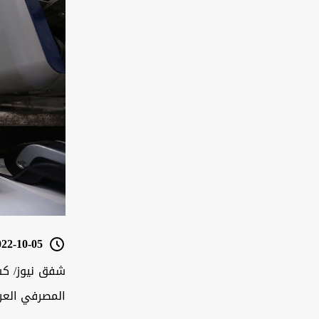
2-10-05 08:44
شفق نيوز/ كشف
المصرفي العرا