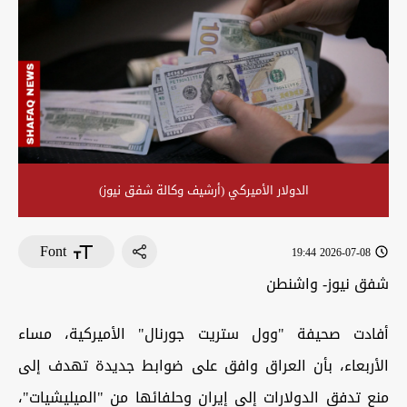
الدولار الأميركي (أرشيف وكالة شفق نيوز)
Font
2026-07-08 19:44
شفق نيوز- واشنطن
أفادت صحيفة "وول ستريت جورنال" الأميركية، مساء
الأربعاء، بأن العراق وافق على ضوابط جديدة تهدف إلى
منع تدفق الدولارات إلى إيران وحلفائها من "الميليشيات"،