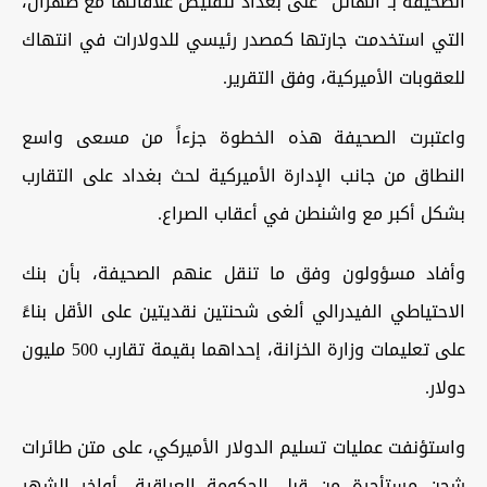
الصحيفة بـ"الهائل" على بغداد لتقليص علاقاتها مع طهران،
التي استخدمت جارتها كمصدر رئيسي للدولارات في انتهاك
للعقوبات الأميركية، وفق التقرير.
واعتبرت الصحيفة هذه الخطوة جزءاً من مسعى واسع
النطاق من جانب الإدارة الأميركية لحث بغداد على التقارب
بشكل أكبر مع واشنطن في أعقاب الصراع.
وأفاد مسؤولون وفق ما تنقل عنهم الصحيفة، بأن بنك
الاحتياطي الفيدرالي ألغى شحنتين نقديتين على الأقل بناءً
على تعليمات وزارة الخزانة، إحداهما بقيمة تقارب 500 مليون
دولار.
واستؤنفت عمليات تسليم الدولار الأميركي، على متن طائرات
شحن مستأجرة من قبل الحكومة العراقية، أواخر الشهر