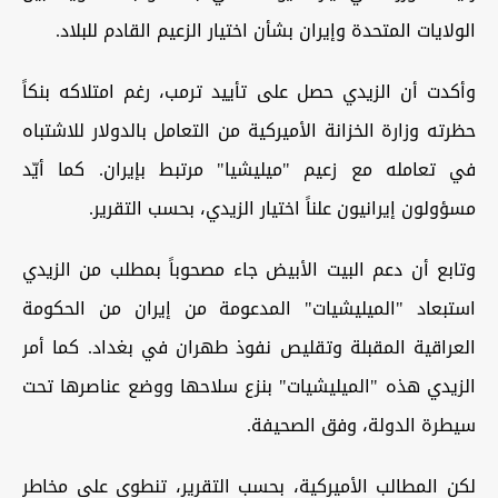
الولايات المتحدة وإيران بشأن اختيار الزعيم القادم للبلاد.
وأكدت أن الزيدي حصل على تأييد ترمب، رغم امتلاكه بنكاً
حظرته وزارة الخزانة الأميركية من التعامل بالدولار للاشتباه
في تعامله مع زعيم "ميليشيا" مرتبط بإيران. كما أيّد
مسؤولون إيرانيون علناً اختيار الزيدي، بحسب التقرير.
وتابع أن دعم البيت الأبيض جاء مصحوباً بمطلب من الزيدي
استبعاد "الميليشيات" المدعومة من إيران من الحكومة
العراقية المقبلة وتقليص نفوذ طهران في بغداد. كما أمر
الزيدي هذه "الميليشيات" بنزع سلاحها ووضع عناصرها تحت
سيطرة الدولة، وفق الصحيفة.
لكن المطالب الأميركية، بحسب التقرير، تنطوي على مخاطر