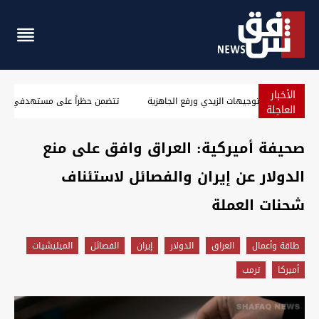
الأخبار
بغداد.. اجتماع أمني موسع لتطبيق توجيهات الزيدي ورفع الجاه
العاجلة
صحيفة أميركية: العراق وافق على منع
الدولار عن إيران والفصائل لاستئناف
شحنات العملة
طاقة وأعمال
العراق
الدولار
إيران
الفصائل
الميليشيات
أميركا
ترمب