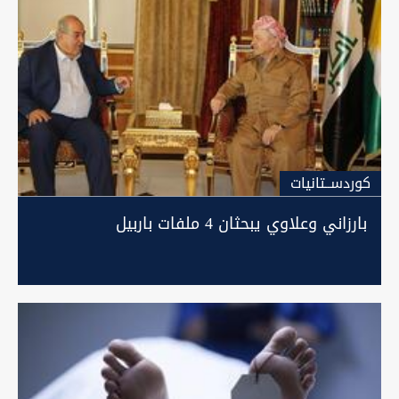
كوردســتانيات
بارزاني وعلاوي يبحثان 4 ملفات باربيل