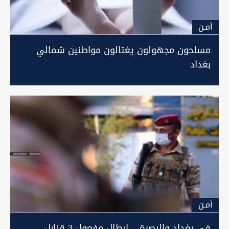
أمـن
مسلحون مجهولون يغتالون مواطنين شمالي
بغداد
أمـن
في بغداد والبصرة .. إبطال مفعول 3 قنابل