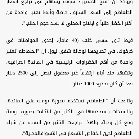
ويؤكد أن "فتح الاستيراد سوف يساهم في تراجع أسعار
الطماطم إلى السعر السابق، خاصة وأنها تعتبر واحدة من
أكثر الخضار طلباً والإنتاج المحلي لا يسد حجم الطلب".
فيما ترى سهى خلف (40 عاماً)، إحدى المواطنات في
كركوك، في تصريحها لوكالة شفق نيوز، أن "الطماطم تعتبر
واحدة من أهم الخضراوات الرئيسية في المائدة العراقية،
وتشهد منذ أيام ارتفاعاً غير معقول ليصل إلى 2500 دينار
بعد أن كان بحدود 1000 دينار".
وتابعت أن "الطماطم تستخدم بصورة يومية على المائدة،
والسيدات يستخدمنها في الكثير من الأكلات بصورة يومية
ومع كل وجبة، ولهذا تراجعت الكثير من النساء عن شراء
الطماطم لحين انخفاض الأسعار في الأسواقالمحلية".