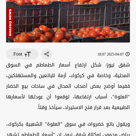
Font
2025-04-07 18:07
شفق نيوز/ شكل ارتفاع أسعار الطماطم في السوق
المحلية، وخاصة في كركوك، أزمة للبائعين والمستهلكين،
ففيما أوضح بعض أصحاب المحال في ساحات بيع الخضار
"العلوة"، أسباب ارتفاعها، توقعوا أن عودتها لأسعارها
الطبيعية بعد قرار فتح الاستيراد، سيأخذ وقتاً.
ويقول بائع خضروات في سوق "العلوة" الشعبية بكركوك،
رياض محمود، لوكالة شفق نيوز، إن "أسعار الطماطم تشهد