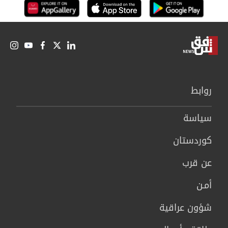
روابط
سیاسة
كوردستان
عن قرب
أمـن
شؤون عراقية