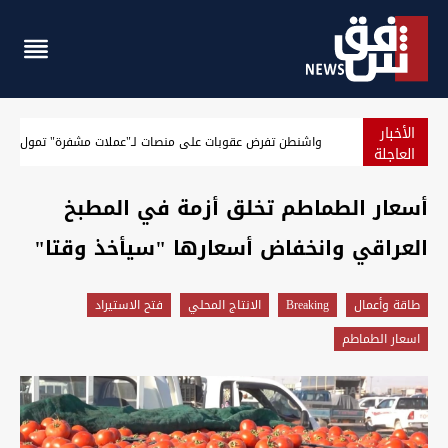
الأخبار
الجيش الأميركي يعلن حصيلة جديدة لنتائج حصار إيران
العاجلة
أسعار الطماطم تخلق أزمة في المطبخ
العراقي وانخفاض أسعارها "سيأخذ وقتا"
طاقة وأعمال
Breaking
الانتاج المحلي
فتح الاستيراد
اسعار الطماطم