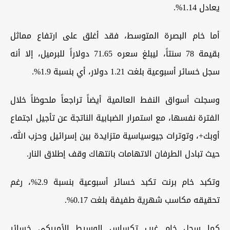
يعادل 1.14%.
أما خام البصرة المتوسط، فقد أغلق على ارتفاع مماثل
بقيمة 78 سنتاً، ليبلغ سعره 71.65 دولاراً للبرميل، إلا أنه
سجل خسائر أسبوعية بلغت 1.21 دولار، أي بنسبة 1.9%.
وسجلت أسواق النفط العالمية أيضاً تراجعاً ملحوظاً خلال
الفترة نفسها، مع استمرار الضبابية الناتجة عن تأجيل اجتماع
أوبك+، وتوترات جيوسياسية متزايدة بين إسرائيل وحزب الله،
حيث تبادل الطرفان الاتهامات بانتهاك وقف إطلاق النار.
وتكبد خام برنت تكبد خسائر أسبوعية بنسبة 2.9%، رغم
تحقيقه مكاسب شهرية طفيفة بلغت 0.17%.
كما سجل خام غرب تكساس الوسيط الأميركي خسائر