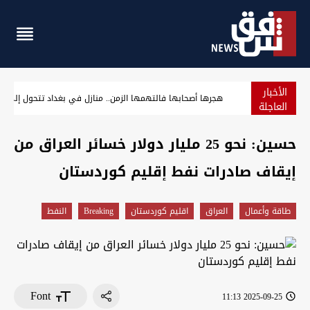
الأخبار
الحشد الشعبي ينفي علم الفياض المسبق باستهداف مقراته ويفتح ت
العاجلة
حسين: نحو 25 مليار دولار خسائر العراق من
إيقاف صادرات نفط إقليم كوردستان
طاقة وأعمال
العراق
اقليم كوردستان
Breaking
النفط
Font
2025-09-25 11:13