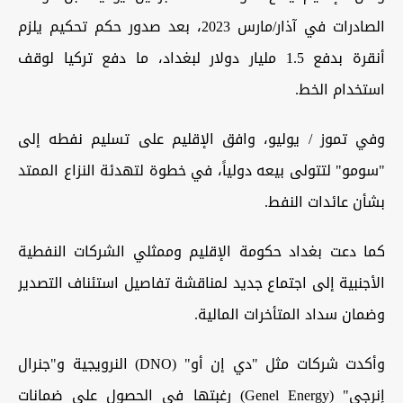
الصادرات في آذار/مارس 2023، بعد صدور حكم تحكيم يلزم
أنقرة بدفع 1.5 مليار دولار لبغداد، ما دفع تركيا لوقف
استخدام الخط.
وفي تموز / يوليو، وافق الإقليم على تسليم نفطه إلى
"سومو" لتتولى بيعه دولياً، في خطوة لتهدئة النزاع الممتد
بشأن عائدات النفط.
كما دعت بغداد حكومة الإقليم وممثلي الشركات النفطية
الأجنبية إلى اجتماع جديد لمناقشة تفاصيل استئناف التصدير
وضمان سداد المتأخرات المالية.
وأكدت شركات مثل "دي إن أو" (DNO) النرويجية و"جنرال
إنرجي" (Genel Energy) رغبتها في الحصول على ضمانات