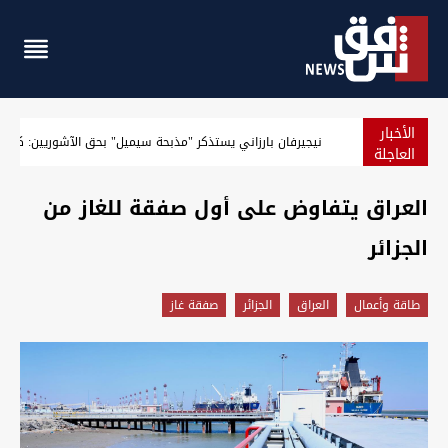
الأخبار
خلال 55 يوماً.. هل ينجح العراق في حصر السلاح؟
العاجلة
العراق يتفاوض على أول صفقة للغاز من
الجزائر
طاقة وأعمال
العراق
الجزائر
صفقة غاز