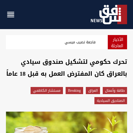
الأخبار
الزيدي يدعو ماكرون لزيارة العراق ويبحث معه شراكة اقتصادية و
العاجلة
تحرك حكومي لتشكيل صندوق سيادي
بالعراق كان المفترض العمل به قبل 18 عاماً
طاقة وأعمال
العراق
Breaking
مستشار الكاظمي
الصناديق السيادية