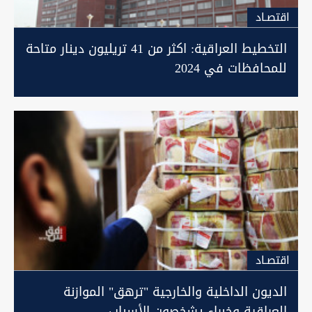
اقتصـاد
التخطيط العراقية: اكثر من 41 تريليون دينار متاحة
للمحافظات في 2024
اقتصـاد
الديون الداخلية والخارجية "ترهق" الموازنة
العراقية وخبراء يشخصون الأسباب