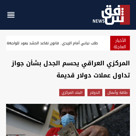
الأخبار
العراق الـ12 عربياً والـ94 عالمياً في مؤشر الدبلوماسية والشراكة الدولية
العاجلة
المركزي العراقي يحسم الجدل بشأن جواز
تداول عملات دولار قديمة
طاقة وأعمال
الدولار
البنك المركزي