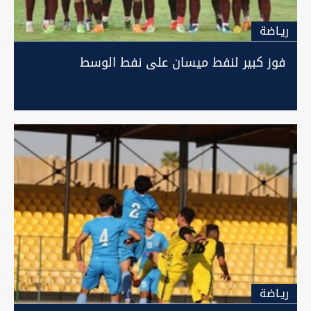
ريـاضة
فوز كبير لنفط ميسان على نفط الوسط
ريـاضة