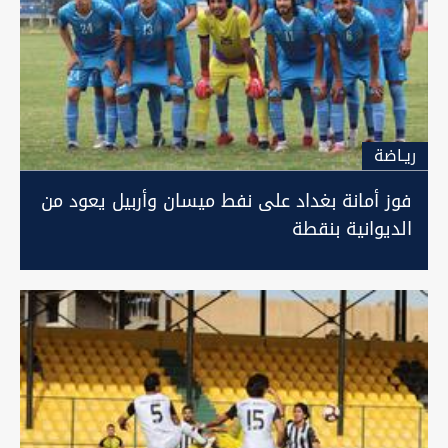
ريـاضة
فوز أمانة بغداد على نفط ميسان وأربيل يعود من
الديوانية بنقطة