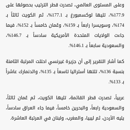
وعلى المستوى العالمي، تصدرت قطر الترتيب بحصولها على
177.9%، تليها لوكسمبورغ بـ 177.1%، ثم الكويت ثالثاً بـ
174%، وسويسرا رابعاً بـ 159%، وعُمان خامساً بـ 152%، فيما
جاءت الولايات المتحدة الأمريكية سادساً بـ 146.7%،
والسعودية سابعاً بـ 146.1%.
كما أشار التقرير إلى أن جزيرة غيرنسي احتلت المرتبة الثامنة
بنسبة 136%، تلتها أستراليا تاسعاً بـ 135%، والدنمارك عاشراً
بـ 133%.
عربياً، تصدرت قطر القائمة، تليها الكويت، ثم عُمان ثالثاً،
والسعودية رابعاً، والبحرين خامساً، فيما جاء العراق سادساً،
يليه الأردن، ثم ليبيا، والمغرب، ولبنان في المرتبة العاشرة.