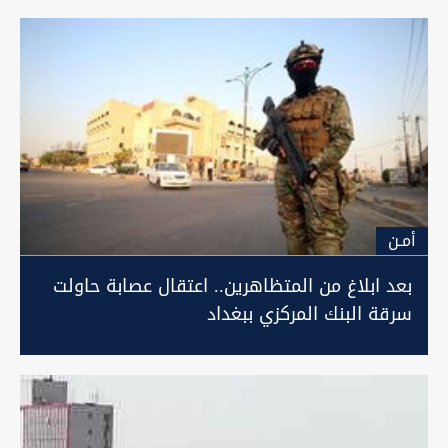
أمـن
بعد ابلاغ من المتظاهرين.. اعتقال عصابة حاولت
سرقة البنك المركزي ببغداد