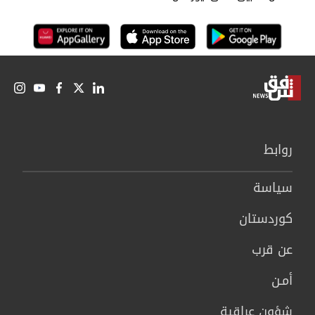
روابط
سیاسة
كوردستان
عن قرب
أمـن
شؤون عراقية