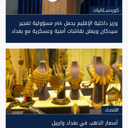
كوردســتانيات
وزير داخلية الإقليم يحمل pkk مسؤولية تفجير
سيدكان ويعلن نقاشات أمنية وعسكرية مع بغداد
اقتصـاد
أسعار الذهب في بغداد واربيل