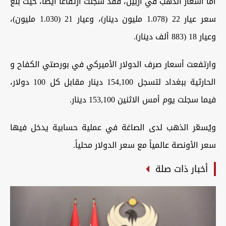
أما أسعار الذهب في أربيل، فقد سجلت ارتفاعاً أيضاً، حيث بلغ
سعر عيار 22 (1.078 مليون دينار)، وعيار 21 (1.030 مليون)،
وعيار 18 (883 ألف دينار).
وارتفعت أسعار صرف الدولار الأميركي في بورصتي الكفاح و
الحارثية ببغداد لتسجل 154,100 دينار مقابل كل 100 دولار،
فيما سجلت يوم أمس الاثنين 153,100 دينار.
ويُسعّر الذهب لدى الصاغة في عملية حسابية يدخل فيها
سعر الأونصة عالمياً مع سعر الدولار محلياً.
أخبار ذات صلة