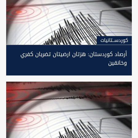
كوردســتانيات
أرصاد كوردستان: هزتان ارضيتان تضربان كفري
وخانقين