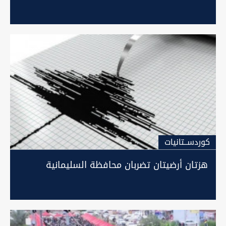
كوردســتانيات
هزتان أرضيتان تضربان محافظة السليمانية