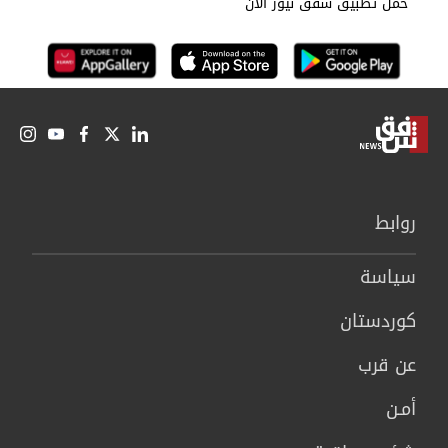
حمل تطبيق شفق نيوز الان
روابط
سیاسة
كوردستان
عن قرب
أمـن