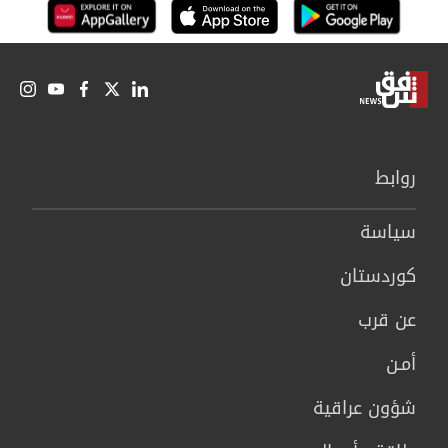
روابط
سیاسة
كوردستان
عن قرب
أمـن
شؤون عراقية