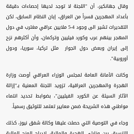
وقال جهانكير، أن "اللجنة لا توجد لديها إحصاءات دقيقة
بأعداد المهجرين قسراً من العراق، إبان النظام السابق، لكن
التقديرات تشير الى وجود 4-5 ملايين عراقي مغترب في دول
المهجر بينهم عرب وكورد فيليين وتركمان، وأن أكثرهم نزح
إلى إيران وبعض دول الجوار مثل تركيا، سوريا، ودول
أوروبية".
وكانت الأمانة العامة لمجلس الوزراء العراقي أوصت وزارة
الهجرة والمهجرين العراقية، تزويد اللجنة المعنية بـ"إزالة
الآثار السيئة عن الكورد الفيليين"، بضوابط تحديد انتماء
مواطني هذه الشريحة ضمن معايير تعتمد للتوثيق رسمياً.
وجاء في التوصية التي حصلت عليها وكالة شفق نيوز، كذلك
التنسيق بين وزارتي الهجرة والمالية، لإدراج المنح المالية