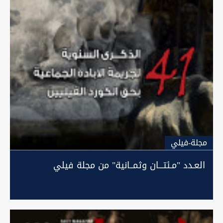
مجلة-فيلي
العـدد "مـئتـــان وثمــانية" من مجلة فيلي