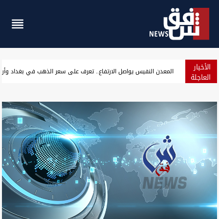
الأخبار
"دون أوليات".. الكشف عن سحب 118 تريليون دينار لتمويل الرواتب والمشاريع
العاجلة