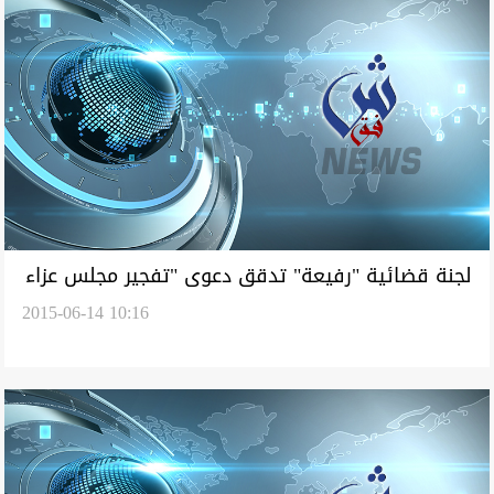
لجنة قضائية "رفيعة" تدقق دعوى "تفجير مجلس عزاء
2015-06-14 10:16
في الشعلة"