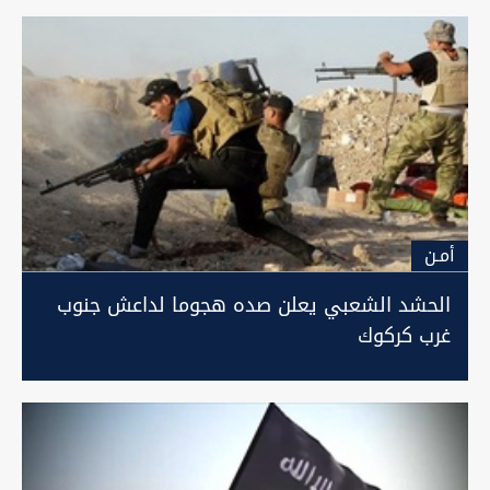
أمـن
الحشد الشعبي يعلن صده هجوما لداعش جنوب
غرب كركوك