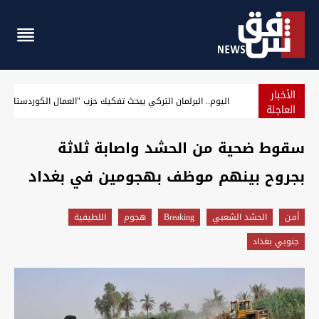
الأخبار
نيجيرفان بارزاني يستذكر "مذبحة سيميل" بحق الآشوريين: كوردستان س
العاجلة
سقوط ضحية من الحشد واصابة ثلاثة
بجروح بينهم موظف بهجومين في بغداد
أمـن
الحشد الشعبي
Breaking
هجوم
اللطيفية
جنوبي بغداد