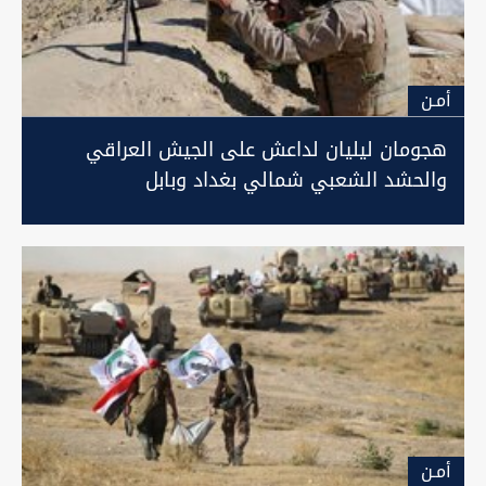
أمـن
هجومان ليليان لداعش على الجيش العراقي
والحشد الشعبي شمالي بغداد وبابل
أمـن