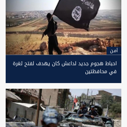
أمـن
احباط هجوم جديد لداعش كان يهدف لفتح ثغرة
في محافظتين