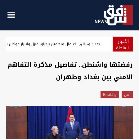
الأخبار
بغداد وديالى.. اعتقال متهمين بإحراق منزل وابتزاز مواطن بـ75 مليون دينار
العاجلة
رفضتها واشنطن.. تفاصيل مذكرة التفاهم
الأمني بين بغداد وطهران
أمـن
Breaking