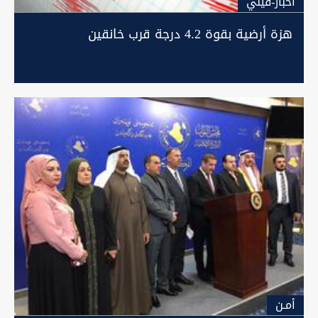
اخبار-فيلي
هزة أرضية بقوة 4.2 درجة قرب خانقين
أمـن