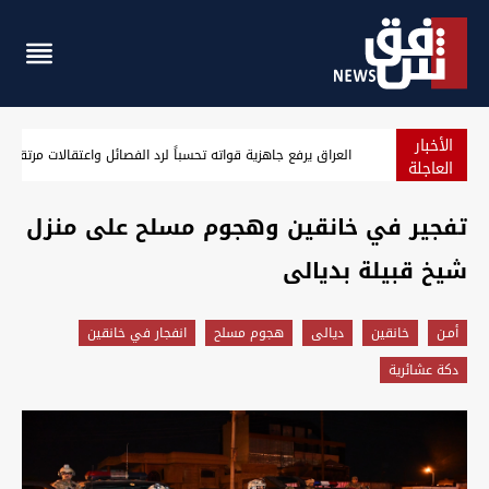
الأخبار
الزيدي يوجه برفع الجاهزية الأمنية والاستعداد القتالي في العر
العاجلة
تفجير في خانقين وهجوم مسلح على منزل
شيخ قبيلة بديالى
أمـن
خانقين
ديالى
هجوم مسلح
انفجار في خانقين
دكة عشائرية