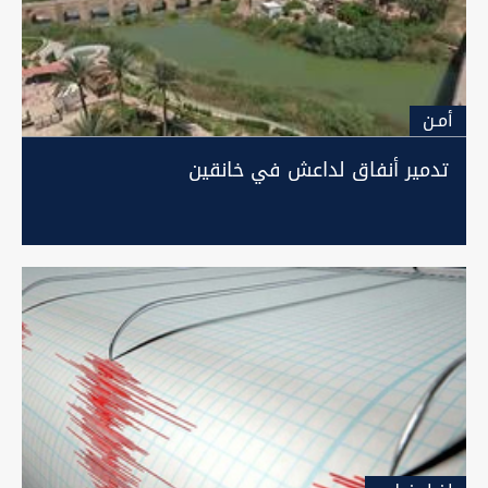
أمـن
تدمير أنفاق لداعش في خانقين