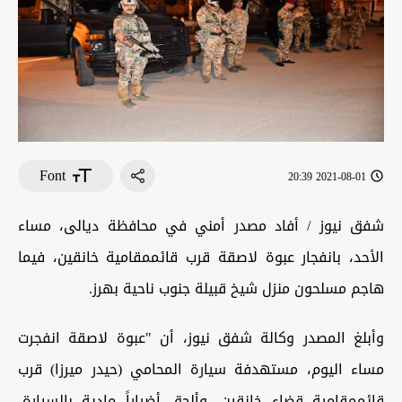
Font
2021-08-01 20:39
شفق نيوز / أفاد مصدر أمني في محافظة ديالى، مساء
الأحد، بانفجار عبوة لاصقة قرب قائممقامية خانقين، فيما
هاجم مسلحون منزل شيخ قبيلة جنوب ناحية بهرز.
وأبلغ المصدر وكالة شفق نيوز، أن "عبوة لاصقة انفجرت
مساء اليوم، مستهدفة سيارة المحامي (حيدر ميرزا) قرب
قائممقامية قضاء خانقين، وألحق أضراراً مادية بالسيارة،