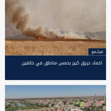
مجتـمع
اخماد حريق كبير بخمس مناطق في خانقين