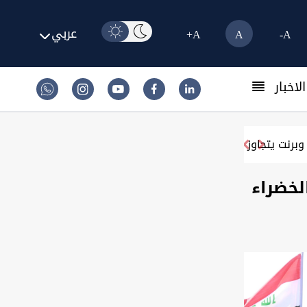
عربي
A+
A
A-
لاخبار
اوز 83 دولاراً
لخضراء