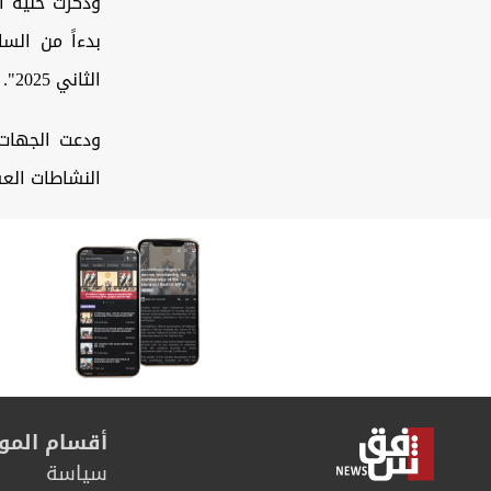
وذكرت خلية ا
الثاني 2025".
ودعت الجهات 
النشاطات الع
أقسام المو
سیاسة