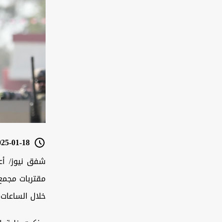
5-01-18 05:16
شفق نيوز/ أع
مقتربات مجمع
خلال الساعات 