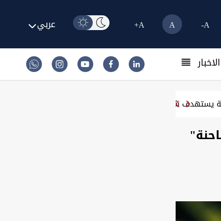
عربي
A+
A
A-
لاخبار
رطة يستهدف شريف
"طاحنة"