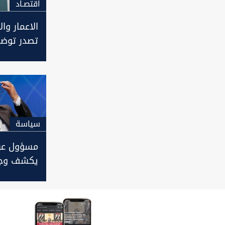
اقتصـاد
الاعمار وا
تصدر توضي
ازالة ابراج
اسطح المب
سیاسة
مسؤول عر
يكشف وجها
متطوراً لل
ويوجه رسا
مناطق