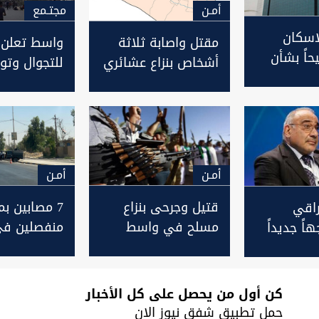
أمـن
مجتـمع
لاسكان
مقتل واصابة ثلاثة
واسط تعلن ح
حاً بشأن
أشخاص بنزاع عشائري
للتجوال وتو
 الانترنت من
في واسط
للأهالي
اني
أمـن
أمـن
قتيل وجرحى بنزاع
7 مصابين ب
اقي
مسلح في واسط
منفصلين في
ً جديداً
فساد
لة لعدة
كن أول من يحصل على كل الأخبار
حمل تطبيق شفق نيوز الان