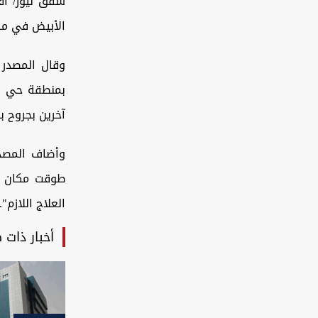
شفق نيوز/ أف
الأبيض في مر
وقال المصدر 
آخرين بجروح بل
وأضاف المصدر
طوقت مكان ا
العلاج اللازم".
أخبار ذات 