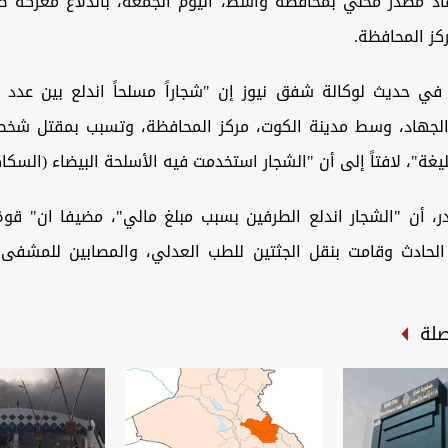
اد مصدر محلي بمحافظة واسط، اليوم الجمعة، باندلاع معركة طا
كز المحافظة.
في حديث لوكالة شفق نيوز إن "شجاراً مسلحاً اندلع بين عدد
يغة"، لافتاً إلى أن "الشجار استخدمت فيه الأسلحة البيضاء (السكاك
، أن "الشجار اندلع الطرفين بسبب مبلغ مالي"، مضيفا ان" قوة 
لحادث وقامت بنقل الجثتين للطب العدلي، والمصابين للمشفى
صلة