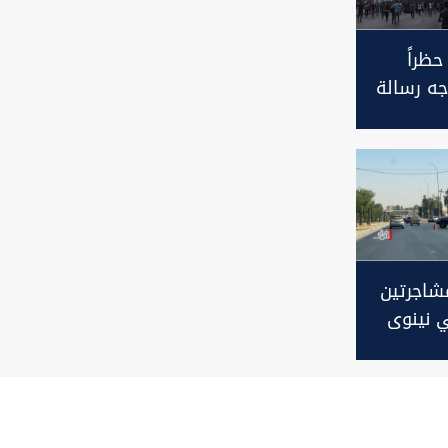
ظراً
جه رسالة
مشاجرتين
 نينوى