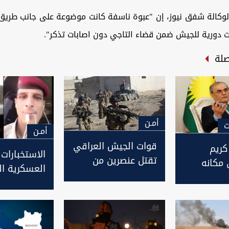
لوكالة شفق نيوز، إن "عبوة ناسفة كانت موضوعة على جانب طري
دورية للجيش ضمن قضاء التاجي دون اصابات تذكر".
صلة
أمـن
ت
أمـن
قوات الجيش العراقي
كريم
الاستخبارات
تقتل عنصرين من
مكانه
العسكرية ال
داعش بعد اشتباكات
حدد مصير
تعلن اعتقال
غرب الموصل
 كوردستان
فيديو التحر
الجنسي