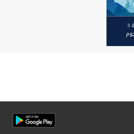
مقتل وإصابة 3
وم
داد