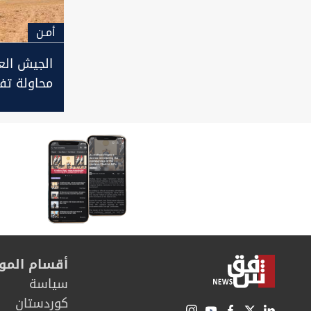
أمـن
الجيش الع
محاولة تف
مفخخ
أقسام المو
سیاسة
كوردستان