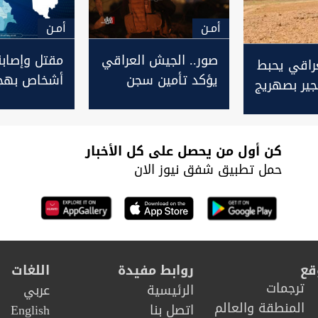
أمـن
أمـن
صور.. الجيش العراقي
راقي يحبط
يؤكد تأمين سجن
أشخاص بهج
جير بصهريج
التاجي ويعلن
مسلح في بغ
تفاصيل عملية أخيرة
شمال بغداد
كن أول من يحصل على كل الأخبار
حمل تطبيق شفق نيوز الان
قع
روابط مفيدة
اللغات
ترجمات
الرئيسية
عربي
المنطقة والعالم
اتصل بنا
English