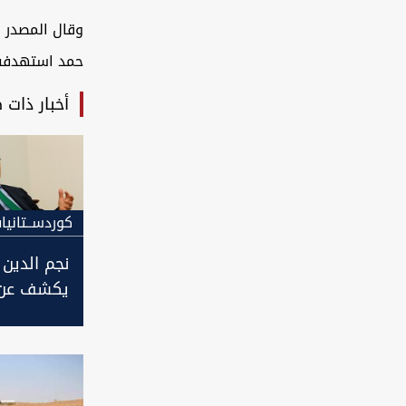
وقال المصدر 
حمد استهدفت 
أخبار ذات 
كوردســتانيا
نجم الدين 
يكشف عن 
الحالي وي
عودته الى