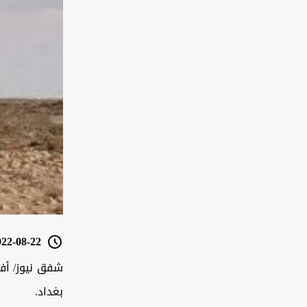
2-08-22 10:18
شفق نيوز/ أفا
بغداد.