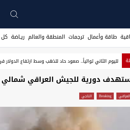
قية
طاقة وأعمال
ترجمات
المنطقة والعالم
ريـاضة
كل ا
لة
لليوم الثاني توالياً.. صعود حاد للذهب وسط ارتفاع الدولار في
يستهدف دورية للجيش العراقي شمالي ب
لعراقي
Breaking
التاجي