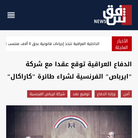
الأخبار
حريق يلتهم مطعماً وجزءاً من مبنى في الكرادة والدفاع المدني ينقذ 10 محاصرين 
العاجلة
الدفاع العراقية توقع عقدا مع شركة
"ايرباص" الفرنسية لشراء طائرة "كاراكال"
أمـن
وزارة الدفاع
توقيع عقد
شركة ايرباص الفرنسية