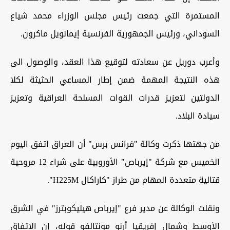
المستمرة التي جمعت رئيس مجلس الوزراء محمد شياع
السوداني، ورئيس الجمهورية الفرنسية إيمانويل ماكرون.
وأعرب دوريل عن سعادته لتوقيع هذا العقد، والوصول الى
هذه النتيجة المهمة ضمن إطار المساعي الحثيثة لكلا
الدولتين لتعزيز قدرات القوات المسلحة العراقية وتعزيز
سيادة البلاد.
من جهتها ذكرت وكالة "فرانس برس" أن العراق اتفق اليوم
الخميس مع شركة "إيرباص" الأوروبية على شراء 12 مروحية
قتالية متعددة المهام من طراز "كاراكال H225M".
ونقلت الوكالة عن مدير فرع "إيرباص هيليكوبترز" في الشرق
الأوسط وشمال إفريقيا أرنو مونتالفو قوله، إن الاتفاق