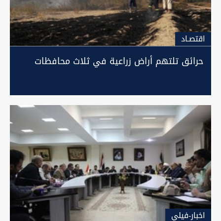
اقتصـاد
حرائق تلتهم أراض زراعية في ثلاث محافظات
اخبار-فيلي