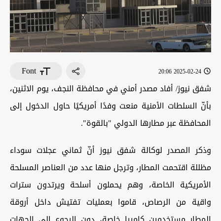
Font
2025-02-24 20:06
شفق نيوز/ أفاد مصدر أمني في محافظة النجف، يوم الاثنين،
بأنّ السلطات الأمنية منعت وفدًا أمريكيًا حاول الدخول إلى
المحافظة عبر مطارها الدولي "بالقوة".
وذكر المصدر لوكالة شفق نيوز أنّ ثماني عجلات سوداء
مظللة اقتحمت المطار، وترجل منها عدد من العناصر المسلحة
الأمريكية الخاصة، وهم يحملون أسلحة ويرتدون سترات
واقية من الرصاص، قاموا بعمليات تفتيش داخل أروقة
المطار مستخدمين كاميرا خاصة، دون الرجوع إلى الجهات