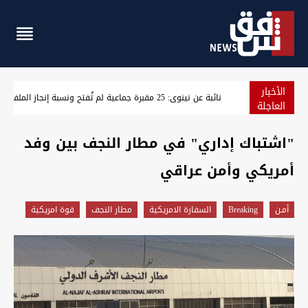
الأخبار
"سلاح الفصائل إلى الحشد".. اتفاق على التسليم قبل نهاية أيل
العاجلة
"اشتباك إداري" في مطار النجف بين وفد
أمريكي وأمن عراقي
أمـن
Breaking
السفارة الامريكية
مطار النجف
قوة امريكية