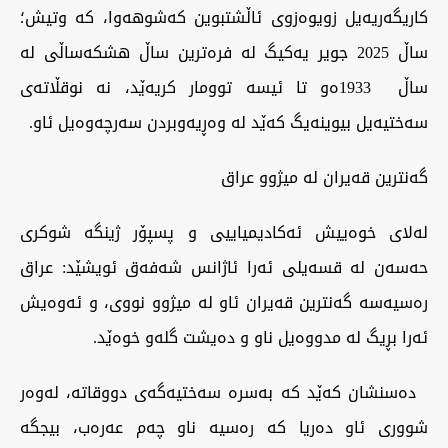
کاریگەریەیل زویوەزوی ئاڵشتبوین کەشوهەوا، کە وتیش؛
ساڵ 2025 جویر یەکیگ لە فرەترین ساڵ هشکەساڵی لە
ساڵ 1933ەو تا ئیسە توومار کریەێد، نە نوقڵاتەی
سەختیەیل بیوینەیگ کەێد لە وەڕیەوبردن سەرچەوەیل ئاو.
گەنترین قەیران لە میژوو عراق
لەلای خوەییش ئەکادیمیاییی و پسپۆر ژینگە شوکری
حەسەن لە قسەیلی ئەرا ئاژانس شەفەق ئویشێد: عراق
رەسیەسە گەنترین قەیران ئاو لە میژوو نووی، و ئەوەیش
ئەرا بڕیگ لە مدووەیل ناو و دەیشت گلەو خوەێد.
دەسنشان کەێد کە بەسرە سەختیەگەی دووقاتە، لەوەر
شووری ئاو دەریا کە رەسیە ناو چەم عەرەب، بیجگە