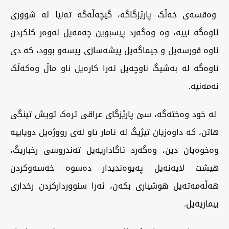
وەقسەی خەڵک پارێزگاگە، گیچەڵەگە تەنیا لە شووری
ئاوەگە نییە، وە وەگەرد پیسبوین چەمەیل لەوەر کلکردن
ئاوە قورسەیل و جیماگەیل پیشەسازی پیسەو بوود، کە دی
ئاوەگە لە بەشیگ ناوچەیل ئەرا کارەیل ناو ماڵ وەکەڵک
نەمەنیە.
لە خود وەختەگە، سێ پارێزگای عراقی ترەک تویش تینگی
هاتن، کە داوەزیان تیژیگ لە ئامار ئاو لەی رووژەیل دویاییە
وەخوەیان دین، وەگەرد ئاگاداریەیل تەندروسی رخباریگ،
هیشت لایەنەیل پەیوەندیدار دەسوە خەسەوکردن
هەڵەمەتەیل هوشیاری بکەن، ئەرا سنووردارکردن رخداری
بیماریەیل.