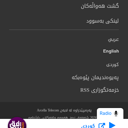
گشت هەواڵەکان
لینکی بەسوود
عربي
English
کوردی
پەیوەندیمان پێوەبکە
خزمەتگوزاری RSS
پەرەیپێدراوە لە لایەن Arcella Telecom
Radio
© 2026 شەفەق نیوز. هەموو مافەکانی پارێزراوە.
كوردى
Who we Are?
مەرج و رێساکان
سیاسەتی پاراستنی نهێنی