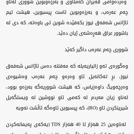
وەردەوامی قەیران کەمئاوی و بەرزەوبوین شووری لەناو
چەم عەرەب، و بەرزەوبوین ئاست پیسبوین، هیشت تیم
ئاژانس شەفەق نیوز بکەفێدە شوین ئی باوەتە، کە دی لە
باشوور عراق هەڕەشەی ژیان دەێد.
شووری چەم عەرەب داگیر کەێد
وەگورەی ئەو زانیاریەیلە کە مەفتنە دەس ئاژانس شەفەق
نیوز، بڕ تەکانەیل ئاو وەرەو چەم عەرەب وەشیوەی
وەرچەویگ داوەزیاس، کە هیشت شووریەگە بەرزەو بوود،
لەناو زیان مەردم لە کەمی ئاو نووشین لە ویستگەیل
شیرینکردن ئاو (RO)، کە پیسبوین ئاوەگە ئاڵشت نەویە
لەناوەین 25 هەزار تا 40 هەزار TDS (یەکەی پەیمانەکردن