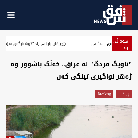
هەواڵی
نێچیرڤان بارزانی.. دروسکەر پیەڵەیل لە مەوقەی راسگانی
بە
پەلە
"ئاویگ مردگ" لە عراق.. خەڵک باشوور وە
ژەهر نواگیری تینگی کەن
ڕاپــۆرت
Breaking