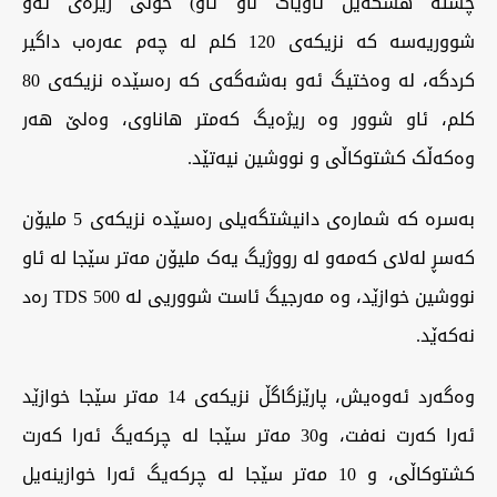
چشتە هشکەیل تاویاگ ناو ئاو) خولی ریژەی ئەو
شووریەسە کە نزیکەی 120 کلم لە چەم عەرەب داگیر
کردگە، لە وەختیگ ئەو بەشەگەی کە رەسێدە نزیکەی 80
کلم، ئاو شوور وە ریژەیگ کەمتر هاناوی، وەلێ هەر
وەکەڵک کشتوکاڵی و نووشین نیەتێد.
بەسرە کە شمارەی دانیشتگەیلی رەسێدە نزیکەی 5 ملیۆن
کەسڕ لەلای کەمەو لە رووژیگ یەک ملیۆن مەتر سێجا لە ئاو
نووشین خوازێد، وە مەرجیگ ئاست شووریی لە 500 TDS رەد
نەکەێد.
وەگەرد ئەوەیش، پارێزگاگڵ نزیکەی 14 مەتر سێجا خوازێد
ئەرا کەرت نەفت، و30 مەتر سێجا لە چرکەیگ ئەرا کەرت
کشتوکاڵی، و 10 مەتر سێجا لە چرکەیگ ئەرا خوازینەیل