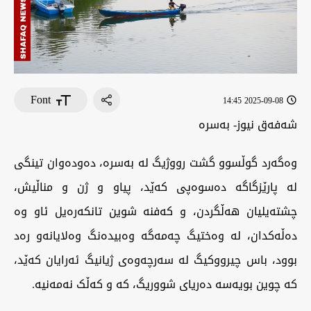
Font
2025-09-08 14:45
شەفەق نيوز- بەسرە
وەگەرد گوڵسوو گشت رووژیگ لە بەسرە، دەودەوان تینگی
لە پارێزگاگە دەسوەپی کەێد، پیاو و ژن و مناڵیش،
چشتەیلیان هەڵگردن، و کەفنە شوین تانکەرەیل ئاو وە
دەڵەکدان، لە وەختیگ چەمەگە وەبیدەنگ وەلایانەو رەد
بوود، باس چیرووکیگ لە سەرچەوەی ژیانیگ ئەرایان کەێد،
کە چوین بویەسە دەریای شووریگ، کە و کەڵک نەمەنیە.