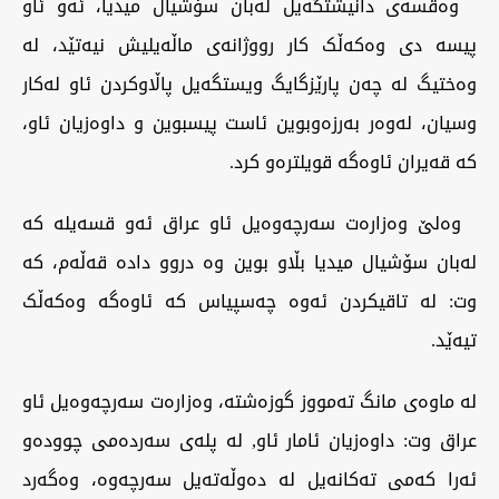
وەقسەی دانیشتگەیل لەبان سۆشیال میدیا، ئەو ئاو
پیسە دی وەکەڵک کار رووژانەی ماڵەیلیش نیەتێد، لە
وەختیگ لە چەن پارێزگایگ ویستگەیل پاڵاوکردن ئاو لەکار
وسیان، لەوەر بەرزەوبوین ئاست پیسبوین و داوەزیان ئاو،
کە قەیران ئاوەگە قویلترەو کرد.
وەلێ وەزارەت سەرچەوەیل ئاو عراق ئەو قسەیلە کە
لەبان سۆشیال میدیا بڵاو بوین وە دروو دادە قەڵەم، کە
وت: لە تاقیکردن ئەوە چەسپیاس کە ئاوەگە وەکەڵک
تیەێد.
لە ماوەی مانگ تەمووز گوزەشتە، وەزارەت سەرچەوەیل ئاو
عراق وت: داوەزیان ئامار ئاو, لە پلەی سەردەمی چوودەو
ئەرا کەمی تەکانەیل لە دەوڵەتەیل سەرچەوە، وەگەرد