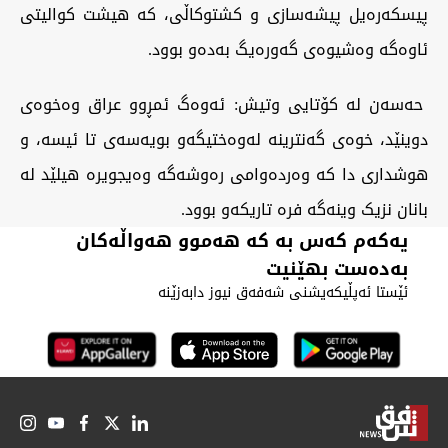
پیسکەرەیل پیشەسازی و کشتوکاڵی، کە هیشت کوالیتی
ئاوەگە وەشیوەی گەورەیگ بەدەو بوود.
حەسەن لە کۆتایی وتیش: ئەوەگ ئمڕوو عراق وەخوەی
دوینێد، خوەی گەنترینە لەوەختیگەو بویەسەی تا ئیسە، و
هوشداری دا کە وەردەوامی رەوشەگە وەیجویرە هیلێد لە
بانان نزیک وینەگە فرە تاریکەو بوود.
یەکەم کەس بە کە هەموو هەواڵەکان
بەدەست بهێنیت
ئێستا ئەپڵیکەیشنی شەفەق نیوز دابەزێنە