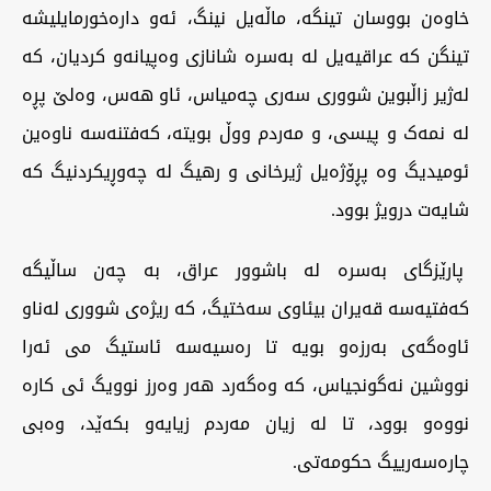
خاوەن بووسان تینگە، ماڵەیل نینگ، ئەو دارەخورمایلیشە
تینگن کە عراقیەیل لە بەسرە شانازی وەپیانەو کردیان، کە
لەژیر زاڵبوین شووری سەری چەمیاس، ئاو هەس، وەلێ پڕە
لە نمەک و پیسی، و مەردم ووڵ بویتە، کەفتنەسە ناوەین
ئومیدیگ وە پڕۆژەیل ژیرخانی و رهیگ لە چەوڕیکردنیگ کە
شایەت درویژ بوود.
پارێزگای بەسرە لە باشوور عراق، بە چەن ساڵیگە
کەفتیەسە قەیران بیئاوی سەختیگ، کە ریژەی شووری لەناو
ئاوەگەی بەرزەو بویە تا رەسیەسە ئاستیگ می ئەرا
نووشین نەگونجیاس، کە وەگەرد هەر وەرز نوویگ ئی کارە
نووەو بوود، تا لە زیان مەردم زیایەو بکەێد، وەبی
چارەسەرییگ حکومەتی.