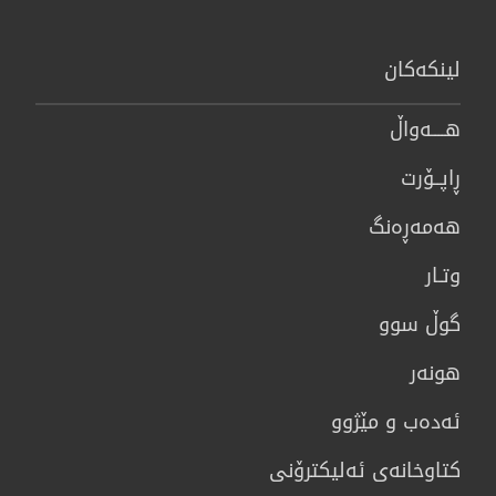
لینكەكان
هــــه‌واڵ
ڕاپــۆرت
هه‌مه‌ڕه‌نگ
وتـار
گوڵ سوو
هونه‌ر
ئەدەب و مێژوو
كتاوخانه‌ی ئه‌ليكترۆنی