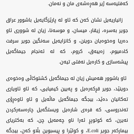
کەفتیەسە ژیر هەڕەشەی مان و نەمان.
زانیاریەیل نشان کەن کە ئاو لە پارێزگایەیل باشوور عراق
جویر بەسرە، زیقار، میسان، و موسەنا، زیان لە شووری ئاو
دەریا وەخوەیان دوینن، و کانزایەیل سەنگین جویر سرفت
كادميوم، زەیبەق، كروم، کە لە ئەنجام جیماگەیل
پیشەسازی و کارەیل نەفتی تیەن.
ئاو باشوور هەمیش زیان لە جیماگەیل کشتوکاڵی وەخوەی
دوینێد، جویر قڕکەرەیل و پەیین کیمیایی، کە ئاو ئاویاری
تەکانیان دەێد، بیجگە جیماگەیل ماڵەیل و ئاو ئاوەڕۆی
تەندروسی، کە فرەی شارەیل ویستگەیل چارەسەرکردن
نەیرن، کە کوتوپڕ ئەرا ناو چەمەیل چن، کە بەکتریای
بیمارکەر جویر E.coli، و کولێرا و پیسبوین بڵاو کەن، بیجگە