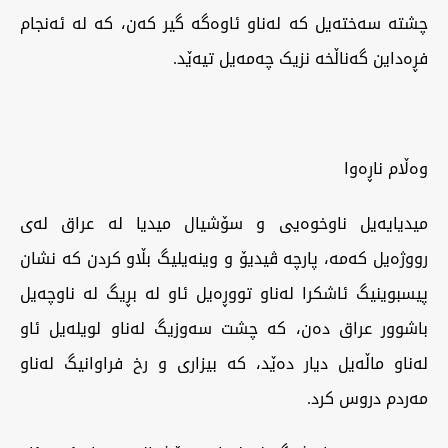
چشتە سەختەیل کە لەناو ئاوەگە گیر کەن، کە لە ئەنجام
فڕەداین گەناڵخە نزیک چەمەیل تیەێد.
وەڵام ناڕەوا
میدیایەیل ناوخوەیی و سۆشیال میدیا لە عراق لەی
رووژەیل کەمە، پارچە ڤیدیۆ و وینەیلیگ بڵاو کردن کە نشان
پیسبوینیگ ئاشکرا لەناو تووڕەیل ئاو لە بڕیگ لە ناوچەیل
باشوور عراق دەن، کە چشت سەوزیگ لەناو لویلەیل ئاو
لەناو ماڵەیل دیار دەێد، کە بیزاری و رخ فراوانیگ لەناو
مەردم دروس کرد.