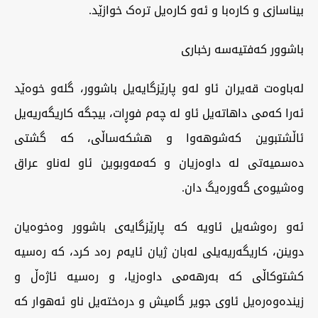
بیناسازی و کارەبا و ئەو کارەیل ترەک خوازێد.
باشوور کەفتیەسە رخباری
لەباوەت قەیران ئاو لەو پارێزگایەیل باشوور، گلەو خوەێد
ئەرا کەمی داهاتەیل ئاو لە چەم فوڕات، بیجگە کاریگەریەیل
ئاڵشتبوین کەشوهەوا و هشکەساڵی، کە گشتی
دەسمیەتی لە داوەزیان و کەمەوبوین ئاو لەناو عراق
وەشیوەی گەورەیگ دان.
ئەو رەوشەیل ئاویە کە پارێزگایەی باشوور وەخوەیان
دوینن، کاریگەریەیلی لەبان ژیان ئایەم رەد کرد، کە رەسیە
کشتوکاڵی کە بەرهەمی داوەزیا، و رەسیە ئاژەڵ و
زیندەوەرەیل ئاوی جویر گامیش و درەختەیل ناو ئەهوار کە