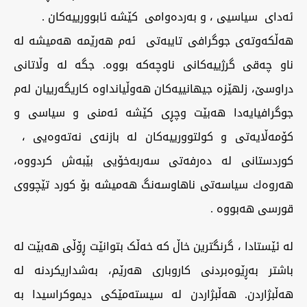
ئه‌دای سیاسیی ، و به‌رده‌وامی کێشە ئابوورییەکان .
هەڵکەوته‌ی جوگرافی تایبەتی ئه‌م هه‌رێمه‌ هەمیشە لە
ناو چه‌قی گرژییەكانی ناوچەکە بووە. جگە لە وڵاتانی
دراوسێ، زلهێزە جیهانییەکان هەوڵیانداوە كاریگه‌رییان لەم
جوگرافیایەدا هەبێت وچڕی كێشه ئه‌منی و سیاسی و
کۆمەڵایەتی و کولتوورییەکان له‌ بازنه‌ی نەتەوەیی ،
کوردستانی لە دەرفەتی سه‌ربه‌خۆیی بێبەش کردووە،
هه‌روه‌ك سیاسەتی ناهاوسەنگ هەمیشە بۆ كورد تێچووی
قورسی هەبووە .
له‌ ئێستادا ، گرنگترین خاڵ کە خەڵک بتوانێت ڕۆڵی هەبێت لە
باشتر بەڕێوەبردنی کاروباری هه‌رێم، به‌شداریكردنه‌ له‌
هەڵبژاردن. هەڵبژاردن لە سیستەمێکی دیموکراسیدا بە