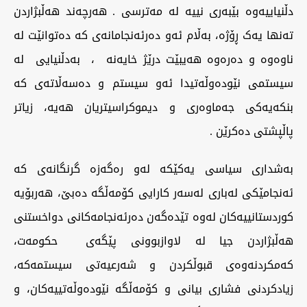
دڵنیاییەوە بێبەری نییە لە مەترسی . هه‌رچه‌ند هەڵبژاردن
تەنها یەک ڕۆژە، بەڵام ئەو دەرئەنجامانەی کە دەتوانێت لە
ناوەوە و دەرەوە هەیبێت درێژ خایه‌نه‌ ، به‌دڵنیایی لە
سیستمی نێودەوڵەتیدا ئەو سیستم و ده‌سه‌ڵاته‌ی کە
بنکەیەکی جەماوەری و دیموکراسیتریان هەیە، زیاتر
پاڵپشتی دەکرێن .
بەشداری سیاسی یەکێکە لەو ره‌گه‌زه‌ گرنگانەی کە
ئەنجامێکی لەباری لەسەر کارایی کۆمەڵگه‌ ده‌بێ، هەربۆیە
كوردستانییه‌كان له‌وه‌ تێده‌گه‌ن دەرئەنجامەکانی دواخستنی
هه‌ڵبژاردن جیا له‌ لاوازبوونی پێگه‌ی حکومەت،
کەمکردنەوەی قبوڵکردن و شەرعیەتی سیستمەکە،
زیادکردنی فشاری بیانی و کۆمەڵگە نێودەوڵەتییەکان، و