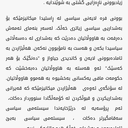
زیادبوونی ناڕەزایی گشتی به‌ شوێندایه‌ .
بوونی فرە لایەنی سیاسی لە ڕاستیدا میکانیزمێکە بۆ
بەشداریی سیاسی زیاتری خەڵک. لەسەر بنەمای ئەمەش
دەرفەت بە هاووڵاتیان دەدرێت کە بەشداری لە دەسەڵاتی
سیاسیدا بکەن و هەست بە نامۆبوون نەکەن. هەڵبژاردن بە
ئامادەبوونی لایەن و کاندیدی جیاواز و "دەنگێک بۆ هەر
کەسێک" ئەو هەستە بە هاووڵاتیان دەبەخشێت کە
حکومەت مافی یەکسانی به‌خشیوه‌ به‌ هەموو هاووڵاتیان.
له‌ سۆنگه‌ی ئه‌وه‌ی هەڵبژاردن میکانیزمێکە کە قەیرانی
بەشداریکردن و قبوڵکردن لە کۆمەڵگادا سنووردار دەکات،
ئەم پرۆسه‌یه‌ لە درێژخایەندا سیستەمی سیاسی
سەقامگیرتر ده‌كات ، سیستەمی سیاسی ‌ بەبێ