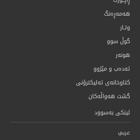
هه‌مه‌ڕه‌نگ
وتـار
گوڵ سوو
هونه‌ر
ئەدەب و مێژوو
كتاوخانه‌ی ئه‌ليكترۆنی
گشت هەواڵەکان
لینکی بەسوود
عربي