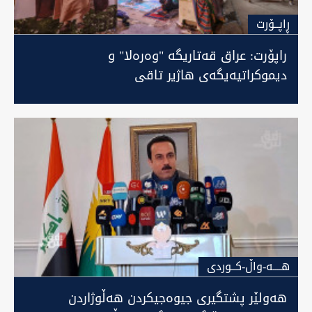
ڕاپــۆرت
راپۆرت: عراق قەتاریگە "وەرەلا" و
دیموکراتیەیگەی هاژیر تاقی
هــــه-واڵ-كــوردى
هەولێر پشتگیری جیوەجیکردن هەڵوژاردن