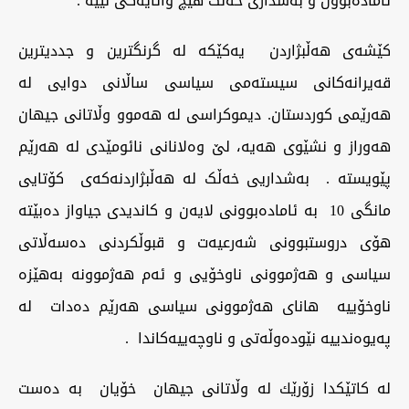
ئامادەبوون و بەشداری خەڵک هیچ واتایه‌كی نییە .
كێشه‌ی هه‌ڵبژاردن یەکێکە لە گرنگترین و جددیترین
قەیرانەکانی سیستەمی سیاسی ساڵانی دوایی له‌
هه‌رێمی كوردستان. دیموکراسی لە هەموو وڵاتانی جیهان
هەوراز و نشێوی هەیە، لێ وەلانانی نائومێدی له‌ هه‌رێم
پێویستە . بەشداریی خەڵک لە هەڵبژاردنەكه‌ی كۆتایی
مانگی 10 بە ئامادەبوونی لایەن و کاندیدی جیاواز دەبێتە
هۆی دروستبوونی شەرعیەت و قبوڵکردنی ده‌سه‌ڵاتی
سیاسی و هەژموونی ناوخۆیی و ئەم هەژموونە بەهێزە
ناوخۆییە هانای هەژموونی سیاسی هه‌رێم ده‌دات لە
پەیوەندییە نێودەوڵەتی و ناوچەییه‌كاندا .
له‌ كاتێكدا زۆرێك له‌ وڵاتانی جیهان خۆیان بە دەست