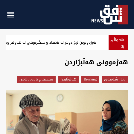
هەواڵی
عراق ها ناویان.. پەنج بەرە هوشداری لە هەڵسیان جەنگ جەه
بە
پەلە
هه‌ژموونی هه‌ڵبژاردن
وتـار شـه‌فـه‌ق
Breaking
هەڵوژاردن
سیستەم ناودەوڵەتی