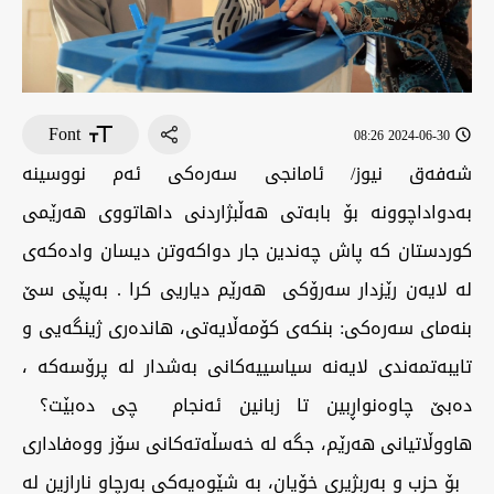
Font
2024-06-30 08:26
شه‌فه‌ق نیوز/ ئامانجی سەرەکی ئەم نووسینە
بەدواداچوونە بۆ بابه‌تی هەڵبژاردنی داهاتووی هه‌رێمی
كوردستان كه‌ پاش چه‌ندین جار دواكه‌وتن دیسان واده‌كه‌ی
له‌ لایه‌ن رێزدار سه‌رۆكی هه‌رێم دیاریی كرا . بەپێی سێ
بنه‌مای سه‌ره‌كی: بنکەی کۆمەڵایەتی، هاندەری ژینگەیی و
تایبەتمەندی لایه‌نه‌ سیاسییه‌كانی به‌شدار له‌ پرۆسه‌كه‌ ،
ده‌بێ چاوه‌نواڕبین تا زبانین ئه‌نجام چی دەبێت؟
هاووڵاتیانی هه‌رێم، جگە لە خەسڵەتەکانی سۆز ووه‌فاداری
بۆ حزب و به‌ربژیری خۆیان، بە شێوەیەکی بەرچاو ناڕازین لە