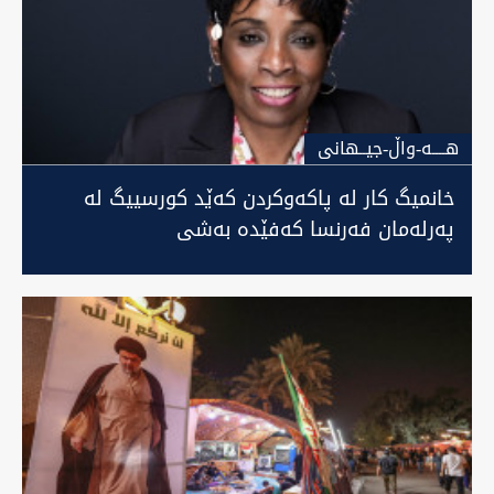
هــــه-واڵ-جیــهانى
خانمیگ کار لە پاکەوکردن کەێد کورسییگ لە
پەرلەمان فەرنسا کەفێدە بەشی