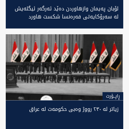
لۆبان پەیمان وازهاوردن دەێد ئەرگەر ئیگلەیش
لە سەرۆکایەتی فەرەنسا شکست هاورد
ڕاپــۆرت
زیاتر لە ٢٣٠ رووژ وەبی حکومەت لە عراق