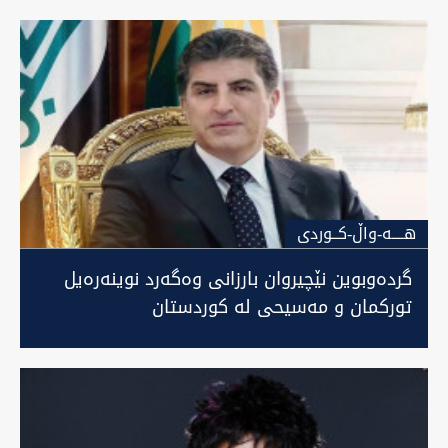
هــــه-واڵ-كــوردى
گردەوبوین نێچیروان بارزانی وەگەرد نوینەرەیل
تورکمان و مەسیحی لە کوردستان