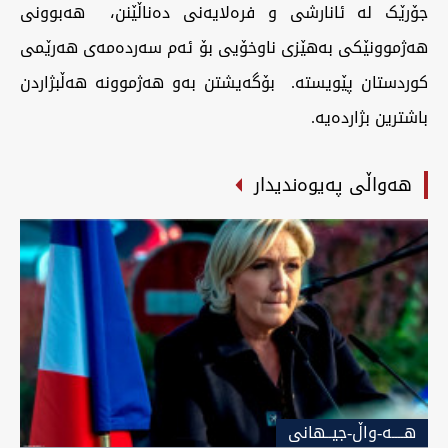
جۆرێک لە ئانارشی و فرەلایەنی دەناڵێنن، هەبوونی
هەژموونێکی بەهێزی ناوخۆیی بۆ ئه‌م سه‌رده‌مه‌ی هه‌رێمی
كوردستان پێویستە. بۆگەیشتن بەو هەژموونه‌ هه‌ڵبژاردن
باشترین بژارده‌یه‌.
هەواڵی پەیوەندیدار
هــــه-واڵ-جیــهانى