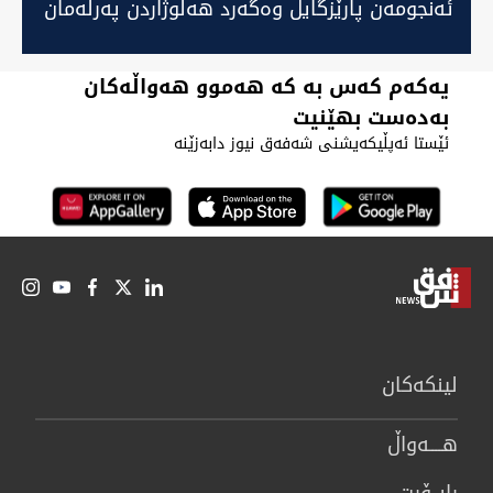
ئەنجومەن پارێزگایل وەگەرد هەڵوژاردن پەرلەمان
کوردستان کەێد
یەکەم کەس بە کە هەموو هەواڵەکان
بەدەست بهێنیت
ئێستا ئەپڵیکەیشنی شەفەق نیوز دابەزێنە
لینكەكان
هــــه‌واڵ
ڕاپــۆرت