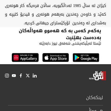
‏کیژان لە ساڵ 1985 لەداڵگبویە، ساڵان فرەیگە کار هونەری
کەێد و خاوەن چەندین بەرهەم هونەری و ڤیدیۆ کلیپە و
بەشداری لە چەندین ئۆرکێسترای جیهانی کردیە.
یەکەم کەس بە کە هەموو هەواڵەکان
بەدەست بهێنیت
ئێستا ئەپڵیکەیشنی شەفەق نیوز دابەزێنە
لینكەكان
هــــه‌واڵ