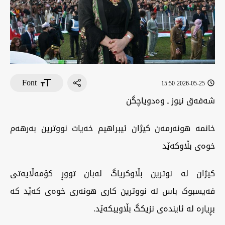
Font
2026-05-25 15:50
‏شەفەق نیوز ـ وەدویاچگن
‏خانمە هونەرمەن کیژان ئیبراهیم خەیات نووترین بەرهەم
خوەی بڵاوکەێد
‏کیژان لە نوترین بڵاوکریاگ لەبان تووڕ کۆمەڵایەتی
فەیسبوک باس لە نووترین کاری هونەری خوەی کەێد کە
بڕیارە لە ئایندەی نزیکگ بڵاویبکەێد.