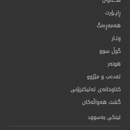
ڕاپــۆرت
هه‌مه‌ڕه‌نگ
وتـار
گوڵ سوو
هونه‌ر
ئەدەب و مێژوو
كتاوخانه‌ی ئه‌ليكترۆنی
گشت هەواڵەکان
لینکی بەسوود