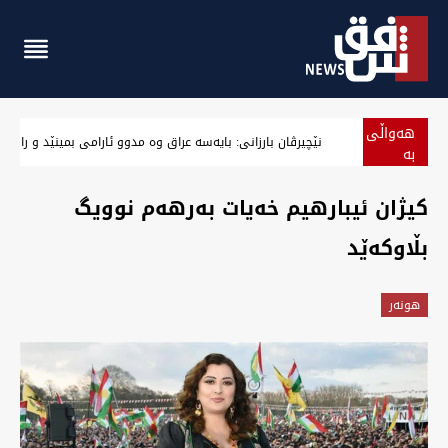
هەواڵی
نێچیرڤان بارزانی: بایەسە عراق وە مدوو ئارامی بمینێد و رازی
بە
پەلە
‏کیژان ئیبارهیم خەیات بەرهەم نوویگ
بڵاوکەێد
هونه‌ر