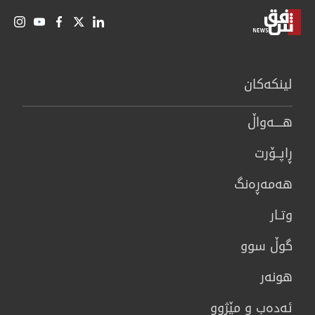
لینكەكان
هــــه‌واڵ
ڕاپــۆرت
هه‌مه‌ڕه‌نگ
وتـار
گوڵ سوو
هونه‌ر
ئەدەب و مێژوو