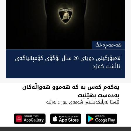
هه-مه-ڕه-نگ
لامبۆرگینی دویای 20 ساڵ لۆگۆی کۆمپانیاگەی
ئاڵشت کەێد
یەکەم کەس بە کە هەموو هەواڵەکان
بەدەست بهێنیت
ئێستا ئەپڵیکەیشنی شەفەق نیوز دابەزێنە