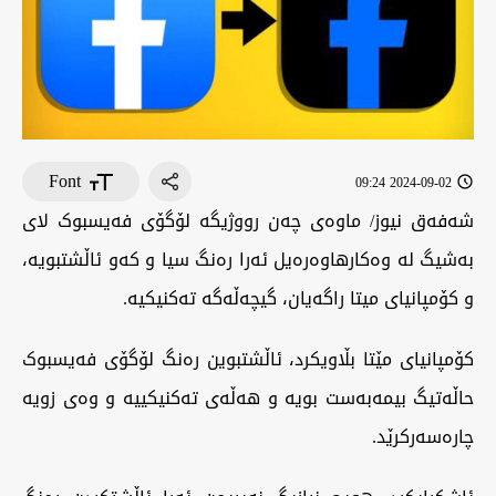
Font
2024-09-02 09:24
شەفەق نیوز/ ماوەی چەن رووژیگە لۆگۆی فەیسبوک لای
بەشیگ لە وەکارهاوەرەیل ئەرا رەنگ سیا و کەو ئاڵشتبویە،
و کۆمپانیای میتا راگەیان، گیچەڵەگە تەکنیکیە.
کۆمپانیای مێتا بڵاویکرد، ئاڵشتبوین رەنگ لۆگۆی فەیسبوک
حاڵەتیگ بیمەبەست بویە و هەڵەی تەکنیکییە و وەی زویە
چارەسەرکرێد.