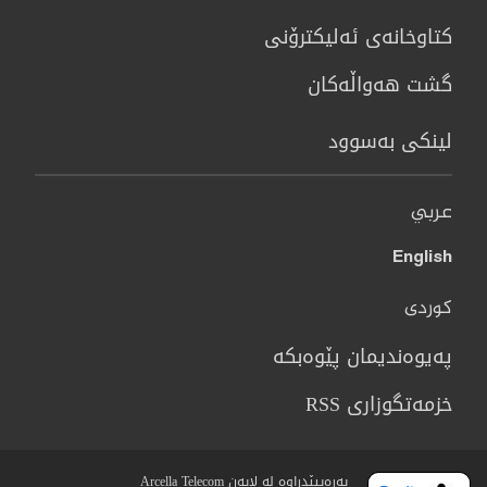
كتاوخانه‌ی ئه‌ليكترۆنی
گشت هەواڵەکان
لینکی بەسوود
عربي
English
کوردی
پەیوەندیمان پێوەبکە
خزمەتگوزاری RSS
پەرەیپێدراوە لە لایەن Arcella Telecom