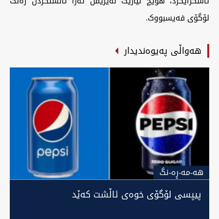
ئاشکرایکرد، هویچ نیازیگ نەیریمن ئەرا ئاڵشتکردن رەنگ
لۆگۆی فەیسبووک.
هەواڵی پەیوەندیدار
هه-مه-ڕه-نگ
پیپسی لۆگۆی خوەی ئاڵشت کەێد