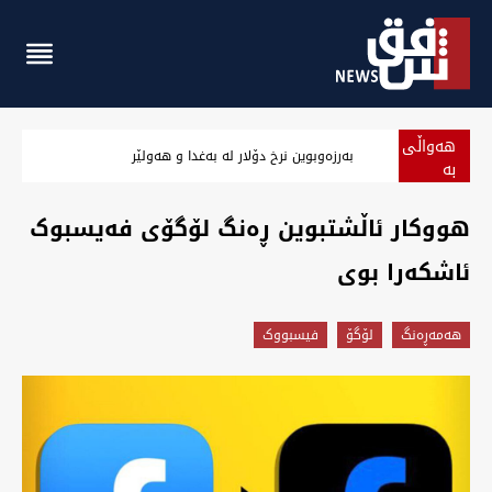
هەواڵی
‏بەرزەوبوین نرخ دۆلار لە بەغدا و هەولێر
بە
پەلە
هووکار ئاڵشتبوین ڕەنگ لۆگۆی فەیسبوک
ئاشکەرا بوی
هه‌مه‌ڕه‌نگ
لۆگۆ
فيسبووک