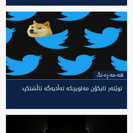
هه-مه-ڕه-نگ
توێتەر ئایکۆن مەلویچکە تەڵایەگە ئاڵشتکرد