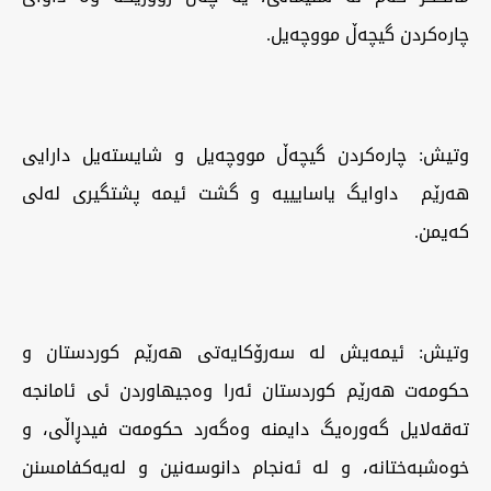
چارەکردن گیچەڵ مووچەیل.
وتیش: چارەکردن گیچەڵ مووچەیل و شایستەیل دارایی
هەرێم داوایگ یاسایییە و گشت ئیمە پشتگیری لەلی
کەیمن.
وتیش: ئیمەیش لە سەرۆکایەتی هەرێم کوردستان و
حکومەت هەرێم کوردستان ئەرا وەجیهاوردن ئی ئامانجە
تەقەلایل گەورەیگ دایمنە وەگەرد حکومەت فیدڕاڵی، و
خوەشبەختانە، و لە ئەنجام دانوسەنین و لەیەکفامسنن