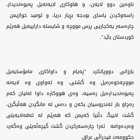
ناوەین دوو لایەن، و هاوکاری لایەنەیل پەیوەندیدار،
راسەوکردن یاسای بودجە بڕیار دریا، و ئومید خوازیمن
چاره‌سه‌ر يه‌كجاريى پرس مووچه‌ و شايسته‌ داراييه‌یل هه‌رێم
كوردستان باێد".
بارزانی دووپاتکرد "په‌يام و داواكاری مامۆسایەیل
مووچه‌خوەرەیل وە گشتی، وه‌ ته‌واوى وه‌ لايه‌نه‌
په‌يوه‌نديداره‌یل رەسیە، وەی هووکارە داوا لەلیان کەم
رەچاو بار تەندروسیان بکەن و دەس لە مانگردن هەڵبگرن،
گشت لاییگ دڵنیا کەیمن کە هەرێم لە تەقەلایەیلی
وەردەوامە ئەرا چارەسەرکردن گشت گیچەڵەیلی وەگەرد
حکوومەت فیدڕاڵی عراق.