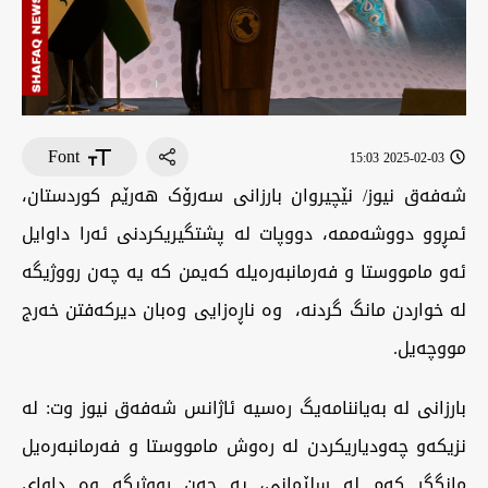
Font
2025-02-03 15:03
شەفەق نیوز/ نێچیروان بارزانی سەرۆک هەرێم کوردستان،
ئمڕوو دووشەممە، دووپات لە پشتگیریکردنی ئەرا داوایل
ئەو مامووستا و فەرمانبەرەیلە کەیمن کە یە چەن رووژیگە
لە خواردن مانگ گردنە، وە ناڕەزایی وەبان دیرکەفتن خەرج
مووچەیل.
بارزانی لە بەیاننامەیگ رەسیە ئاژانس شەفەق نیوز وت: لە
نزیکەو چەودیاریکردن لە رەوش مامووستا و فەرمانبەرەیل
مانگگر کەم لە سلێمانی، یە چەن رووژیگە وە داوای