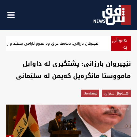
هەواڵی
نێچیرڤان بارزانی: بایەسە عراق وە مدوو ئارامی بمینێد و رازی
بە
پەلە
نێچیروان بارزانی: پشتگیری لە داوایل
مامووستا مانگرەیل کەیمن لە سلێمانی
هــــه‌واڵ عــیراق
Breaking