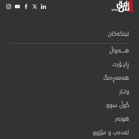
لینكەكان
هــــه‌واڵ
ڕاپــۆرت
هه‌مه‌ڕه‌نگ
وتـار
گوڵ سوو
هونه‌ر
ئەدەب و مێژوو