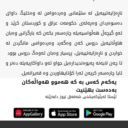
ناڕەزایەتییەیل لە سلێمانی وەردەوامن لە وەختیگ داوای
دەسوەردان وەپەلەی حکومەت عراق و کوردستان کرێد و
ئەو گیچەڵ هەڵواسیەیلە چارەسەر بکەن کە بارگرانی وەبان
هاوڵاتیەیل دروس کەن وەگەرد وەردەوامی مانگردن لە
خواردن و ناڕەزایەتییەیل، پرسیار وەبان ئەوەگ دروس بوود
تا چەن لایەنە پەیوەندیدارەیل جواو ئەو داواکاریەیلە دەنر و
ئایا چارەسەر کریەن ئەرا کۆتایهاوردن وە قەیرانەیل.
یەکەم کەس بە کە هەموو هەواڵەکان
بەدەست بهێنیت
ئێستا ئەپڵیکەیشنی شەفەق نیوز دابەزێنە