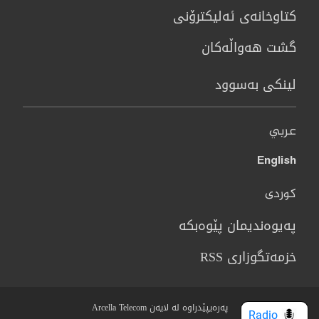
كتاوخانه‌ی ئه‌ليكترۆنی
گشت هەواڵەکان
لینکی بەسوود
عربي
English
کوردی
پەیوەندیمان پێوەبکە
خزمەتگوزاری RSS
پەرەیپێدراوە لە لایەن Arcella Telecom
Radio