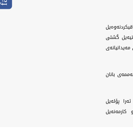
یکردنەوەیل
ەتیەیل گشتی
مەیدانیانەی
ەممەی بانان
ئەرا پۆلەیل
 کارمەنەیل