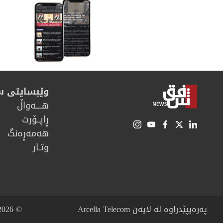
وێبسایتی 
هــــه‌واڵ
ڕاپــۆرت
هه‌مه‌ڕه‌نگ
وتـار
پەرەیپێدراوە لە لایەن Arcella Telecom
© 2026 شەفەق نیوز. هەموو مافەکانی پارێزراوە.