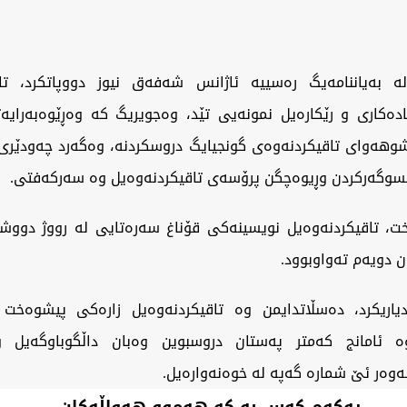
لە بەیاننامەیگ رەسییە ئاژانس شەفەق نیوز دووپاتکرد، تاق
ادەکاری و رێکارەیل نمونەیی تێد، وەجویریگ کە وەڕێوەبەرای
وهەوای تاقیکردنەوەی گونجیایگ دروسکردنە، وەگەرد چەودێری 
 مسوگەرکردن وڕیوەچگن پرۆسەی تاقیکردنەوەیل وە سەرکەفتی.
، تاقیکردنەوەیل نویسینەکی قۆناغ سەرەتایی لە رووژ دووش
یاریکرد، دەسڵاتدایمن وە تاقیکردنەوەیل زارەکی پیشوەخت 
 ئامانج کەمتر پەستان دروسبوین وەبان داڵگوباوگەیل و
ەوەر ئێ شمارە گەپە لە خوەنەوارەیل.