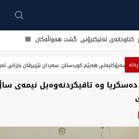
كتاوخانه‌ی ئه‌ليكترۆنی
گشت هەواڵەکان
پەلە
سەرۆکایەتی هەرێم کوردستان: سەردان نێچیرڤان بارزانی ئەرا
دەسکریا وە تاقیکردنەوەیل نیمەی ساڵ