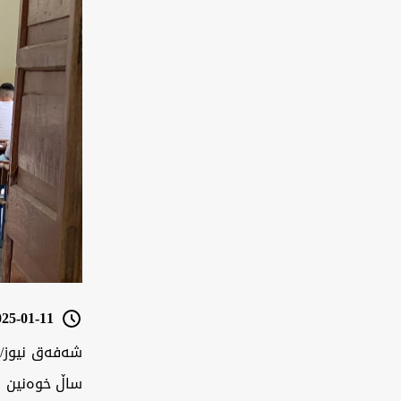
5-01-11 08:03
شەفەق نیوز/ 
ساڵ خوەنین 2024-2025 گشت خوەنەوارەیل ناوەندی و ئامادەیی دەسوەپی کر