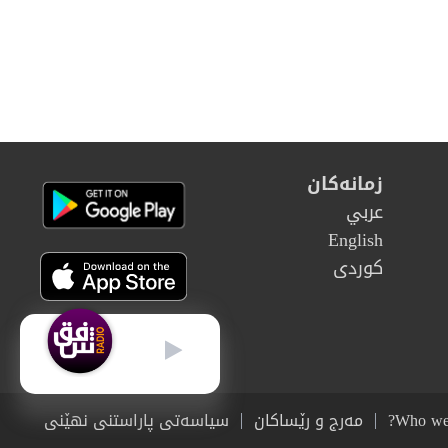
زمانەکان
عربي
English
كوردى
كوردى
Who we
مەرج و رێساکان
سیاسەتی پاراستنی نهێنی