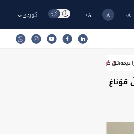
کوردی
A+
A
A-
 دیمەشق گرنگی ئەرا بانان کورد سووریا دیرێد
 قۆناغ