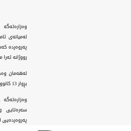
وەزارەتەگە 
لەمیانەی ئام
پەروەردە کەش
رووژانە ئەرا
لەهەمان وەخت
بڕوار 13 کانوون دویەم تەواوبوود.
وەزارەتەگە د
سەرەتایی وە
پەروەردەیی ل