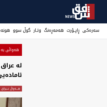
سەرەکی
ڕاپــۆرت
هه‌مه‌ڕه‌نگ
وتـار
گوڵ سوو
هونه‌ر
هەواڵی بە 
له عراق 
ئامادەیی
هــــه‌واڵ عــیراق