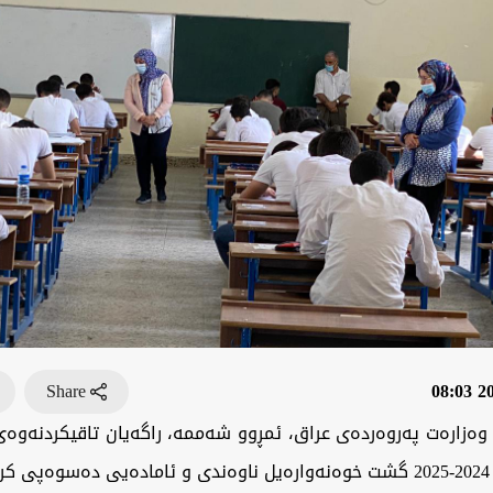
Share
202
وەزارەت پەروەردەی عراق، ئمڕوو شەممە، راگەیان تاقیکردنەوە
د.