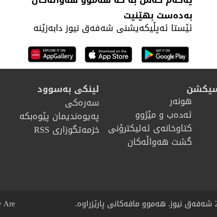
یەکەم کەس بە کە هەموو هەواڵەکان
بەدەست بهێنیت
ئێستا ئەپڵیکەیشنی شەفەق نیوز دابەزێنە
سیکشن
لینکی بەسوود
هونه‌ر
سەرەکی
ئەدەب و مێژوو
پەیوەندیمان پێوەبکە
كتاوخانه‌ی ئه‌ليكترۆنی
خزمەتگوزاری RSS
گشت هەواڵەکان
 Are?