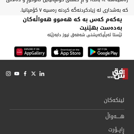
کە بەشداری لە زیادکردنەگە کردنە رەسیە ٧ کۆمپانیا.
یەکەم کەس بە کە هەموو هەواڵەکان
بەدەست بهێنیت
ئێستا ئەپڵیکەیشنی شەفەق نیوز دابەزێنە
لینكەكان
هــــه‌واڵ
ڕاپــۆرت