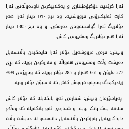
ئەرا کرێدیت دۆکیۆمێنتاری و یەکلاییکردن ناودەوڵەتی ئەرا
کارت ئەلیکترۆنی فرووشتیە، وە نرخ ١٣١٠ دینار ئەرا هەر
دۆلاریگ ئەرا گواستنەوەی دەرەکی، و وە نرخ 1305 دینار
ئەرا هەر دۆلاریگ وەشیوەی کاش.
وتیش: فرەی فرووشەیل دۆلار ئەرا قایمکردن باڵانسەیل
دەیشت وڵات وەشیوەی هەواڵە و قەرزکردن بویە، کە بڕی
277 ملیۆن و 661 هەزار و 285 دۆلار بویە، کە وەڕیژەی 99%
زیادیکردگە وەچەو فرووش کاش کە 4 ملیۆن دۆلار بویە.
پەیامنێرمان وتیش: شمارەی ئەو بانکەیلە کە دۆلار کاش
سەننە یەک بانک بویە، و شمارەی ئەو بانکەیلە کە وەڵام
داواکارییەیل بەرزکردن باڵانسەیل دانەسەو لە دەیشت وڵات
رەسیەسە ١٤ بانک، و بڕ گشتی کۆمپانیایل ئاڵوگۆڕ و دەڵاڵی