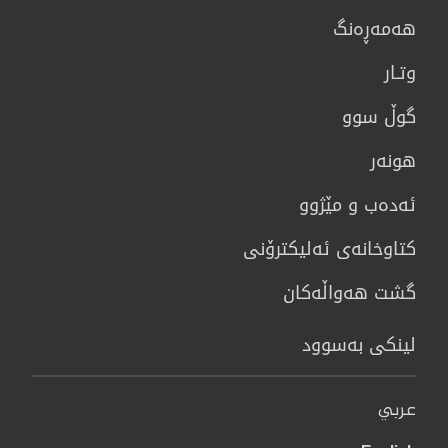
هه‌مه‌ڕه‌نگ
وتـار
گوڵ سوو
هونه‌ر
ئەدەب و مێژوو
كتاوخانه‌ی ئه‌ليكترۆنی
گشت هەواڵەکان
لینکی بەسوود
عربي