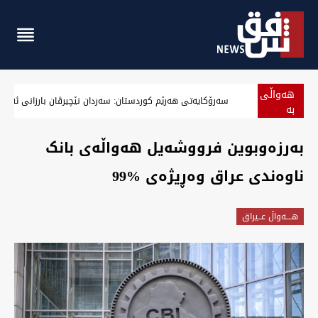
هەواڵی
سەرۆکایەتی هەرێم کوردستان: سەردان نێچیرڤان بارزانی ئەرا د
بە
پەلە
بەرزەوبوین فرووشەیل هەواڵەی بانک
ناوەندی عراق وەڕیژەی 99‎%‎‎
هــــه‌واڵ عــیراق