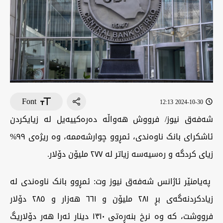
Font
2024-10-30 12:13
شەفەق نیوز/ فرووش هەواڵە دەرەکییەیل لە زیایکردن
ئاشکرای بانک ناوەندی، ئمڕوو چوارشەممە، وە ریژەی ٩٩%
زیای کردگە و رەسیەسە زیاتر لە ٢٧٧ ملیۆن دۆلار.
پەیامنێر ئاژانس شەفەق نیوز وت: ئمڕوو بانک ناوەندی لە
زیادکردنەگەی بڕ ٢٨١ ملیۆن و ٦٦١ هەزار و ٢٨٥ دۆلار
فرووشت، کە وە نرخ بنەڕەتی ١٣١٠ دینار ئەرا هەر دۆلاریگ