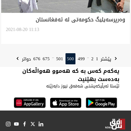
وەرپرسەیليگ حکومەتی لە ئەفغانستان
2021-08-20 11:13
بیسەروشوینن
676
675
501
500
499
2
1
پێشتر
دواتر
...
...
یەکەم کەس بە کە هەموو هەواڵەکان
بەدەست بهێنیت
ئێستا ئەپڵیکەیشنی شەفەق نیوز دابەزێنە