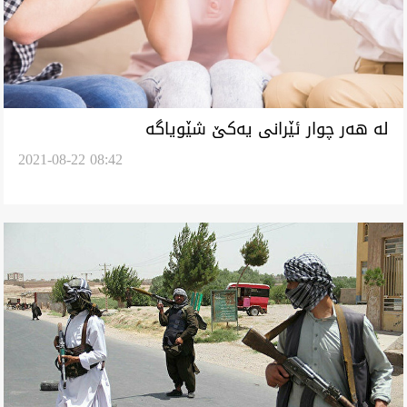
لە هەر چوار ئێرانی یەکێ شێویاگە
2021-08-22 08:42