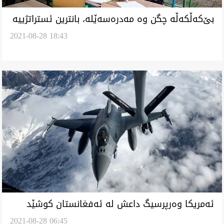
بێ‌کەڵکەڵە چگن وە مەدرەسەێلە، بانترین ئستراتژییە
2021-08-28 18:43
ئەمریکا وەرپرسیگ داعش لە ئەفغانستان کوشێد
2021-08-28 06:45