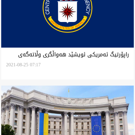
راپۆرتیگ ئەمریکی ئویشێد هەواڵگری وڵاتەگەی
2021-08-25 07:17
نەڕەسیە بندروس کۆڕۆنا