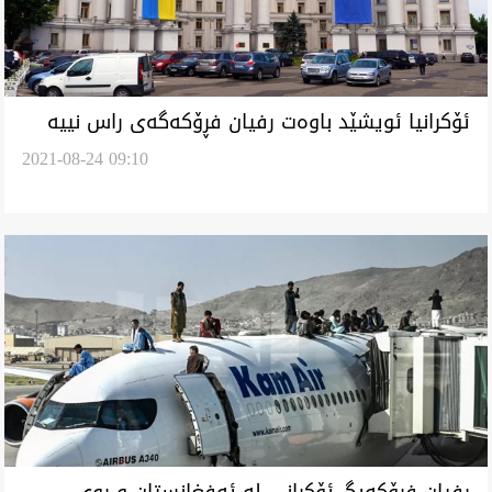
ئۆکرانیا ئویشێد باوەت رفیان فڕۆکەگەی راس نییە
2021-08-24 09:10