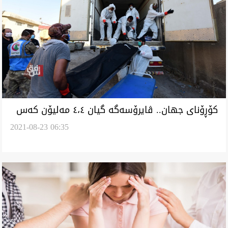
کۆڕۆنای جهان.. ڤایرۆسەگە گیان ٤،٤ مەلیۆن کەس
2021-08-23 06:35
سینێد