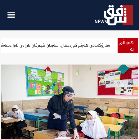
هەواڵی
‏بەرزەوبوین نرخ دۆلار لە بەغداد و جیگیربوینی لە هەولێر وەگەرد بەس
بە
پەلە