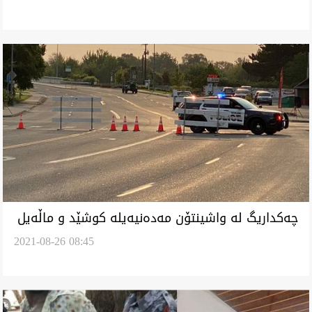
چەکداریگ لە واشینتۆن مەدەنیەیلە کوشێد و ماڵەیل
2021-08-26 08:45
ئاگر دەێد