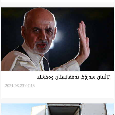
تاڵیبان سەرۆک ئەفغانستان وەخشێد
2021-08-23 07:18