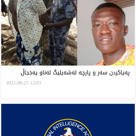
پەیاکردن سەر و پارچە لەشەیلیگ لەناو یەخجاڵ
2021-08-25 12:03
تووپانوازیگ