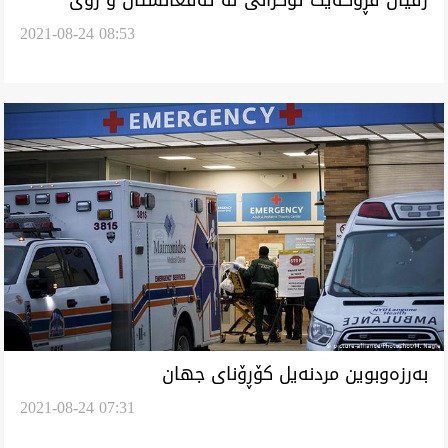
رفیان فڕۆکەیگ ئۆکرانی لە ئەفغانستان و روی
2021-08-24 08:53
وەرەو ئیران کەێد
بەرزەوبوین مردنەیل کۆڕۆنای جهان
2021-08-24 07:31