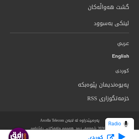
گشت هەواڵەکان
لینکی بەسوود
عربي
English
کوردی
پەیوەندیمان پێوەبکە
خزمەتگوزاری RSS
پەرەیپێدراوە لە لایەن Arcella Telecom
Radio
© 2026 شەفەق نیوز. هەموو مافەکانی پارێزراوە.
كوردى
Who we Are?
مەرج و رێساکان
سیاسەتی پاراستنی نهێنی