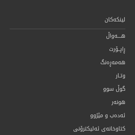
لینكەكان
هــــه‌واڵ
ڕاپــۆرت
هه‌مه‌ڕه‌نگ
وتـار
گوڵ سوو
هونه‌ر
ئەدەب و مێژوو
كتاوخانه‌ی ئه‌ليكترۆنی